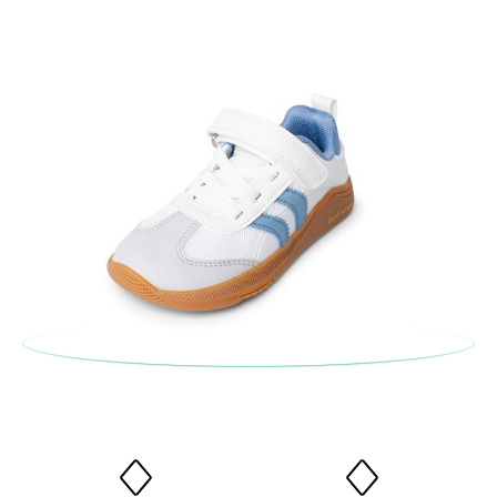
Vorstellungen entsprechen, können Sie ganz einfach eine
kostenlose Rücksendung beantragen.
Wenn Sie ein Kundenkonto haben, loggen Sie sich einfach ein,
um den Vorgang zu starten. Wenn Sie als Gast bestellt haben,
besuchen Sie bitte unsere
Ruecksendung
und geben Sie Ihre
Bestellnummer sowie die beim Kauf verwendete E-Mail-
Adresse ein. Ein Rücksendeetikett wird Ihnen dann
automatisch an Ihr Postfach gesendet.
Um einen Artikel umzutauschen, senden Sie bitte Ihr
ursprüngliches Paar unter Verwendung des bereitgestellten
Etiketts bei einer Postfiliale zurück und geben Sie eine neue
Bestellung für die gewünschte Größe oder den gewünschten
Stil auf.