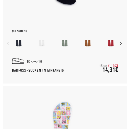
(8 FARBEN)
00
10
(-10%)
15,
90€
14,31€
BARFUSS-SOCKEN IN EINFARBIG