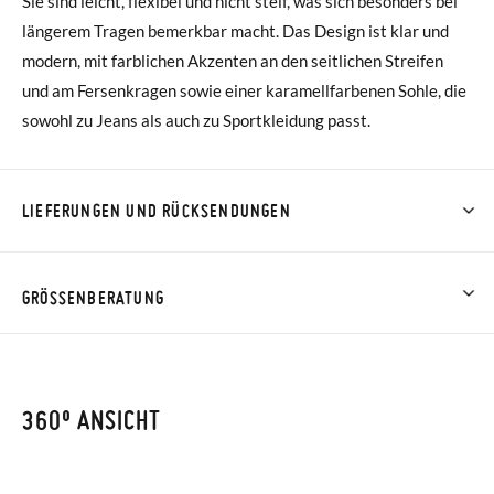
Sie sind leicht, flexibel und nicht steif, was sich besonders bei
längerem Tragen bemerkbar macht. Das Design ist klar und
modern, mit farblichen Akzenten an den seitlichen Streifen
und am Fersenkragen sowie einer karamellfarbenen Sohle, die
sowohl zu Jeans als auch zu Sportkleidung passt.
LIEFERUNGEN UND RÜCKSENDUNGEN
Bei Pisamonas ist die Lieferung ab 40 € kostenlos. Für
Bestellungen unter 40 € kostet der Standardversand 4,95 €;
GRÖSSENBERATUNG
die Lieferung per Kurier dauert 4 bis 6 Werktage. Bitte
beachten Sie, dass die Bestellung vor 15:00 Uhr aufgegeben
werden muss, da sie andernfalls erst am darauffolgenden Tag
360º ANSICHT
zugestellt wird.
Falls Ihre Schuhe ankommen und nicht ganz Ihren