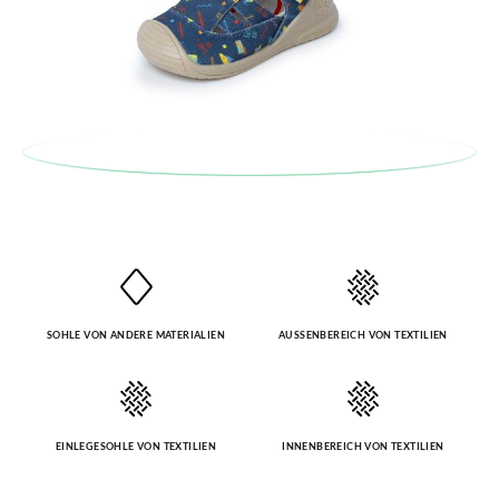
Adresse ein. Ein Rücksendeetikett wird Ihnen dann
INNENSOHLE BREITE (CM)
5,8
5,9
6,0
6,1
6,3
6,4
automatisch an Ihr Postfach gesendet.
Um einen Artikel umzutauschen, senden Sie bitte Ihr
ursprüngliches Paar unter Verwendung des bereitgestellten
Etiketts bei einer Postfiliale zurück und geben Sie eine neue
Bestellung für die gewünschte Größe oder den gewünschten
Stil auf.
SOHLE VON ANDERE MATERIALIEN
AUSSENBEREICH VON TEXTILIEN
EINLEGESOHLE VON TEXTILIEN
INNENBEREICH VON TEXTILIEN