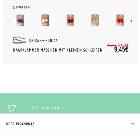
(10 FARBEN)
UNICA
UNICA
(-10%)
10,
50€
9,45€
HAARKLAMMER MÄDCHEN MIT KLEINEN SCHLEIFEN
HERGESTELLT IN SPANIEN
ÜBER PISAMONAS
KOSTENLOSE RÜCKGABE
WER WIR SIND