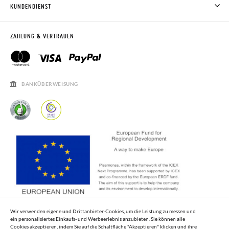
WIE MAN KAUFT
KUNDENDIENST
RÜCKGABE 60 TAGE
WO IST MEINE BESTELLUNG?
VERSAND UND RETOUREN
RETOURE BEANTRAGEN
PISAMONAS CLUB
ZAHLUNG & VERTRAUEN
PISAMONAS CLUB RABATT
KONTAKT
RECHTSHINWEISE
ÖFFNUNGSZEITEN
SALE
HÄUFIGKEIT DER BEANTWORTUNG VON FRAGEN
BANKÜBERWEISUNG
Wir verwenden eigene und Drittanbieter-Cookies, um die Leistung zu messen und
ein personalisiertes Einkaufs- und Werbeerlebnis anzubieten. Sie können alle
Cookies akzeptieren, indem Sie auf die Schaltfläche "Akzeptieren" klicken und ihre