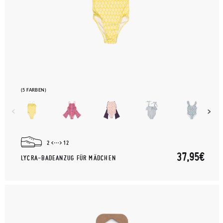
(5 FARBEN)
2
12
37,95€
LYCRA-BADEANZUG FÜR MÄDCHEN