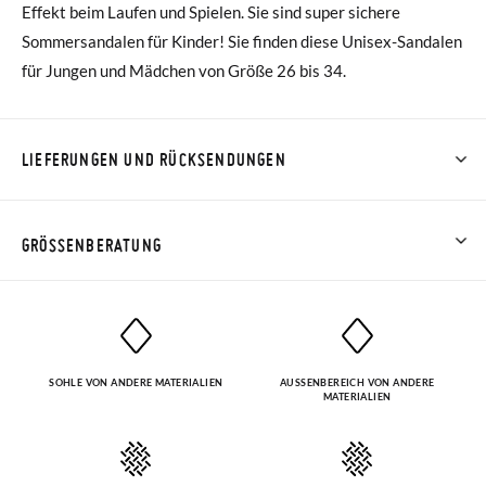
Effekt beim Laufen und Spielen. Sie sind super sichere
Sommersandalen für Kinder! Sie finden diese Unisex-Sandalen
für Jungen und Mädchen von Größe 26 bis 34.
LIEFERUNGEN UND RÜCKSENDUNGEN
Bei Pisamonas ist die Lieferung ab 40 € kostenlos. Für
Bestellungen unter 40 € kostet der Standardversand 4,95 €;
GRÖSSENBERATUNG
die Lieferung per Kurier dauert 4 bis 6 Werktage. Bitte
beachten Sie, dass die Bestellung vor 15:00 Uhr aufgegeben
werden muss, da sie andernfalls erst am darauffolgenden Tag
zugestellt wird.
SOHLE VON ANDERE MATERIALIEN
AUSSENBEREICH VON ANDERE M
ATERIALIEN
Falls Ihre Schuhe ankommen und nicht ganz Ihren
Vorstellungen entsprechen, können Sie ganz einfach eine
kostenlose Rücksendung beantragen.