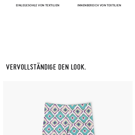
GRÖßE
EINLEGESOHLE VON TEXTILIEN
INNENBEREICH VON TEXTILIEN
26
27
28
29
30
31
32
33
34
Wenn Sie ein Kundenkonto haben, loggen Sie sich einfach ein,
um den Vorgang zu starten. Wenn Sie als Gast bestellt haben,
CM
16,2
16,8
17,5
18,2
18,8
19,5
20,2
20,9
21,6
besuchen Sie bitte unsere
Ruecksendung
und geben Sie Ihre
Bestellnummer sowie die beim Kauf verwendete E-Mail-
Adresse ein. Ein Rücksendeetikett wird Ihnen dann
automatisch an Ihr Postfach gesendet.
VERVOLLSTÄNDIGE DEN LOOK.
Um einen Artikel umzutauschen, senden Sie bitte Ihr
ursprüngliches Paar unter Verwendung des bereitgestellten
Etiketts bei einer Postfiliale zurück und geben Sie eine neue
Bestellung für die gewünschte Größe oder den gewünschten
Stil auf.