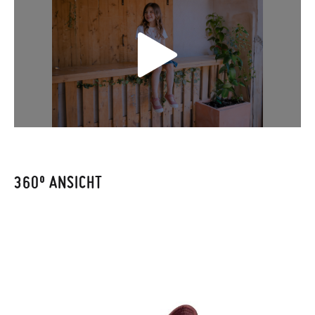
Falls Ihre Schuhe ankommen und nicht ganz Ihren
Vorstellungen entsprechen, können Sie ganz einfach eine
kostenlose Rücksendung beantragen.
Wenn Sie ein Kundenkonto haben, loggen Sie sich einfach ein,
um den Vorgang zu starten. Wenn Sie als Gast bestellt haben,
besuchen Sie bitte unsere
Ruecksendung
und geben Sie Ihre
Bestellnummer sowie die beim Kauf verwendete E-Mail-
Adresse ein. Ein Rücksendeetikett wird Ihnen dann
automatisch an Ihr Postfach gesendet.
360º ANSICHT
Um einen Artikel umzutauschen, senden Sie bitte Ihr
ursprüngliches Paar unter Verwendung des bereitgestellten
Etiketts bei einer Postfiliale zurück und geben Sie eine neue
Bestellung für die gewünschte Größe oder den gewünschten
Stil auf.