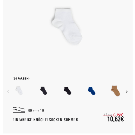
(16 FARBEN)
00
10
(-15%)
12,
50€
10,62€
EINFARBIGE KNÖCHELSOCKEN SOMMER