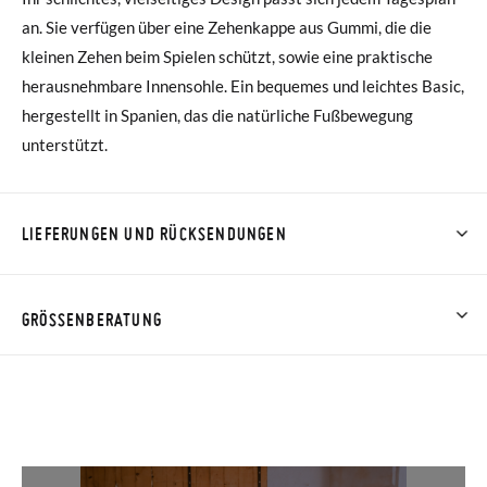
an. Sie verfügen über eine Zehenkappe aus Gummi, die die
kleinen Zehen beim Spielen schützt, sowie eine praktische
herausnehmbare Innensohle. Ein bequemes und leichtes Basic,
hergestellt in Spanien, das die natürliche Fußbewegung
unterstützt.
LIEFERUNGEN UND RÜCKSENDUNGEN
Bei Pisamonas ist die Lieferung ab 40 € kostenlos. Für
Bestellungen unter 40 € kostet der Standardversand 4,95 €;
GRÖSSENBERATUNG
die Lieferung per Kurier dauert 4 bis 6 Werktage. Bitte
beachten Sie, dass die Bestellung vor 15:00 Uhr aufgegeben
werden muss, da sie andernfalls erst am darauffolgenden Tag
zugestellt wird.