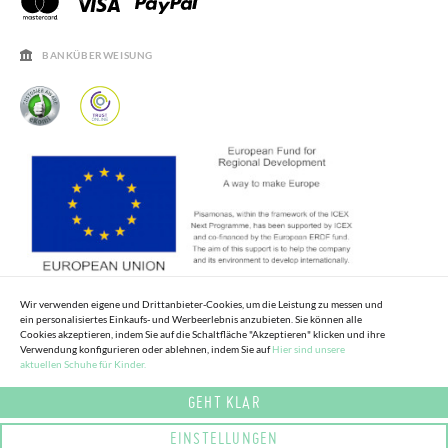
ÖFFNUNGSZEITEN
SALE
HÄUFIGKEIT DER BEANTWORTUNG VON FRAGEN
BANKÜBERWEISUNG
Wir verwenden eigene und Drittanbieter-Cookies, um die Leistung zu messen und
ein personalisiertes Einkaufs- und Werbeerlebnis anzubieten. Sie können alle
Cookies akzeptieren, indem Sie auf die Schaltfläche "Akzeptieren" klicken und ihre
Verwendung konfigurieren oder ablehnen, indem Sie auf
Hier sind unsere
aktuellen Schuhe für Kinder.
GEHT KLAR
EINSTELLUNGEN