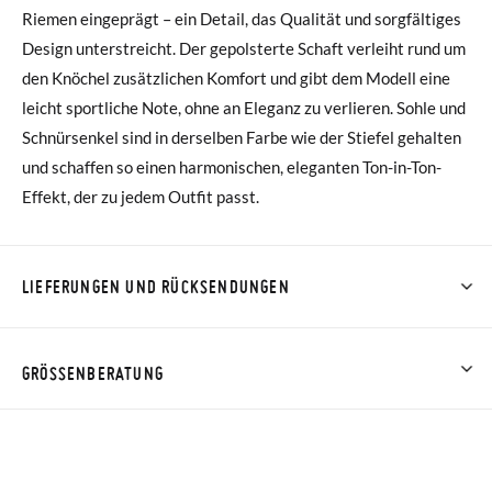
Riemen eingeprägt – ein Detail, das Qualität und sorgfältiges
Design unterstreicht. Der gepolsterte Schaft verleiht rund um
den Knöchel zusätzlichen Komfort und gibt dem Modell eine
leicht sportliche Note, ohne an Eleganz zu verlieren. Sohle und
Schnürsenkel sind in derselben Farbe wie der Stiefel gehalten
und schaffen so einen harmonischen, eleganten Ton-in-Ton-
Effekt, der zu jedem Outfit passt.
LIEFERUNGEN UND RÜCKSENDUNGEN
Bei Pisamonas ist die Lieferung ab 40 € kostenlos. Für
Bestellungen unter 40 € kostet der Standardversand 4,95 €;
GRÖSSENBERATUNG
die Lieferung per Kurier dauert 4 bis 6 Werktage. Bitte
beachten Sie, dass die Bestellung vor 15:00 Uhr aufgegeben
werden muss, da sie andernfalls erst am darauffolgenden Tag
zugestellt wird.