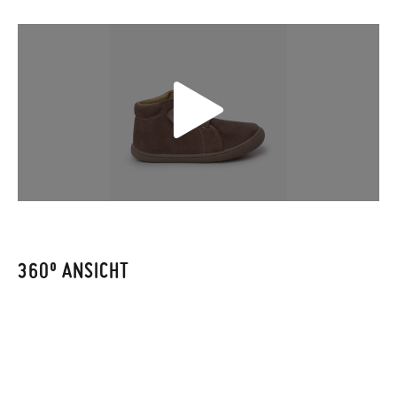
Falls Ihre Schuhe ankommen und nicht ganz Ihren
Vorstellungen entsprechen, können Sie ganz einfach eine
kostenlose Rücksendung beantragen.
Wenn Sie ein Kundenkonto haben, loggen Sie sich einfach ein,
um den Vorgang zu starten. Wenn Sie als Gast bestellt haben,
besuchen Sie bitte unsere
Ruecksendung
und geben Sie Ihre
Bestellnummer sowie die beim Kauf verwendete E-Mail-
Adresse ein. Ein Rücksendeetikett wird Ihnen dann
automatisch an Ihr Postfach gesendet.
360º ANSICHT
Um einen Artikel umzutauschen, senden Sie bitte Ihr
ursprüngliches Paar unter Verwendung des bereitgestellten
Etiketts bei einer Postfiliale zurück und geben Sie eine neue
Bestellung für die gewünschte Größe oder den gewünschten