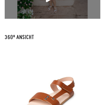
Wenn Sie ein Kundenkonto haben, loggen Sie sich einfach ein,
um den Vorgang zu starten. Wenn Sie als Gast bestellt haben,
besuchen Sie bitte unsere
Ruecksendung
und geben Sie Ihre
Bestellnummer sowie die beim Kauf verwendete E-Mail-
Adresse ein. Ein Rücksendeetikett wird Ihnen dann
automatisch an Ihr Postfach gesendet.
360º ANSICHT
Um einen Artikel umzutauschen, senden Sie bitte Ihr
ursprüngliches Paar unter Verwendung des bereitgestellten
Etiketts bei einer Postfiliale zurück und geben Sie eine neue
Bestellung für die gewünschte Größe oder den gewünschten
Stil auf.