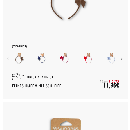
(7 FARBEN)
UNICA
UNICA
(-20%)
14,
95€
11,96€
FEINES DIADEM MIT SCHLEIFE