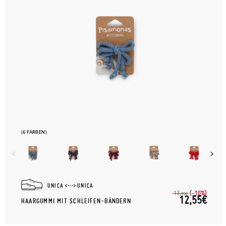
(6 FARBEN)
UNICA
UNICA
(-10%)
13,
95€
12,55€
HAARGUMMI MIT SCHLEIFEN-BÄNDERN