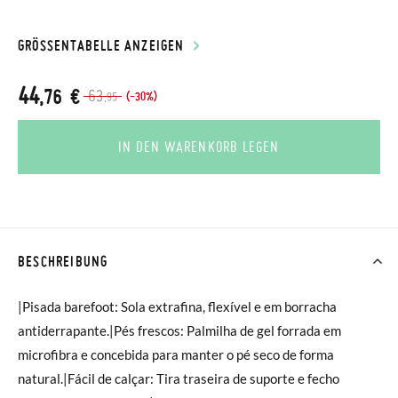
GRÖSSENTABELLE ANZEIGEN
44
,76 €
63
(-30%)
,95
IN DEN WARENKORB LEGEN
BESCHREIBUNG
|Pisada barefoot: Sola extrafina, flexível e em borracha
antiderrapante.|Pés frescos: Palmilha de gel forrada em
microfibra e concebida para manter o pé seco de forma
natural.|Fácil de calçar: Tira traseira de suporte e fecho