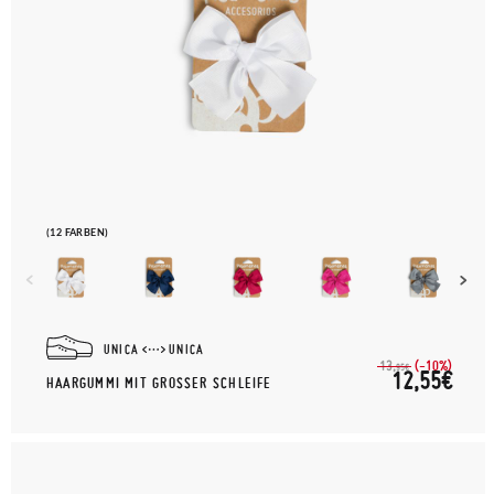
(12 FARBEN)
UNICA
UNICA
(-10%)
13,
95€
12,55€
HAARGUMMI MIT GROSSER SCHLEIFE