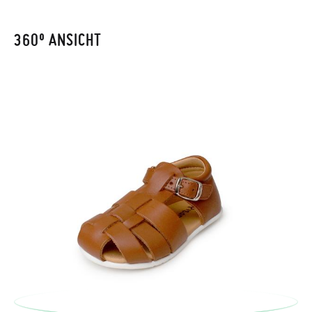
Adresse ein. Ein Rücksendeetikett wird Ihnen dann
automatisch an Ihr Postfach gesendet.
360º ANSICHT
Um einen Artikel umzutauschen, senden Sie bitte Ihr
ursprüngliches Paar unter Verwendung des bereitgestellten
Etiketts bei einer Postfiliale zurück und geben Sie eine neue
Bestellung für die gewünschte Größe oder den gewünschten
Stil auf.