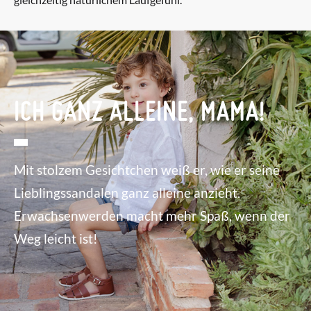
ICH GANZ ALLEINE, MAMA!
Mit stolzem Gesichtchen weiß er, wie er seine
Lieblingssandalen ganz alleine anzieht.
Erwachsenwerden macht mehr Spaß, wenn der
Weg leicht ist!