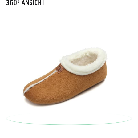
360º ANSICHT
Um einen Artikel umzutauschen, senden Sie bitte Ihr
ursprüngliches Paar unter Verwendung des bereitgestellten
Etiketts bei einer Postfiliale zurück und geben Sie eine neue
Bestellung für die gewünschte Größe oder den gewünschten
Stil auf.