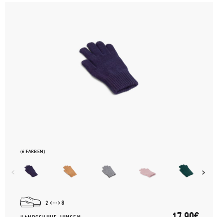
(6 FARBEN)
2
8
17,90€