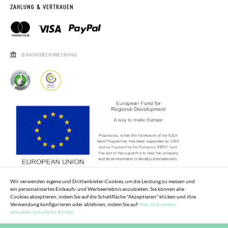
RETOURE BEANTRAGEN
PISAMONAS CLUB
ZAHLUNG & VERTRAUEN
PISAMONAS CLUB RABATT
KONTAKT
RECHTSHINWEISE
ÖFFNUNGSZEITEN
SALE
HÄUFIGKEIT DER BEANTWORTUNG VON FRAGEN
BANKÜBERWEISUNG
Wir verwenden eigene und Drittanbieter-Cookies, um die Leistung zu messen und
ein personalisiertes Einkaufs- und Werbeerlebnis anzubieten. Sie können alle
Cookies akzeptieren, indem Sie auf die Schaltfläche "Akzeptieren" klicken und ihre
Verwendung konfigurieren oder ablehnen, indem Sie auf
Hier sind unsere
aktuellen Schuhe für Kinder.