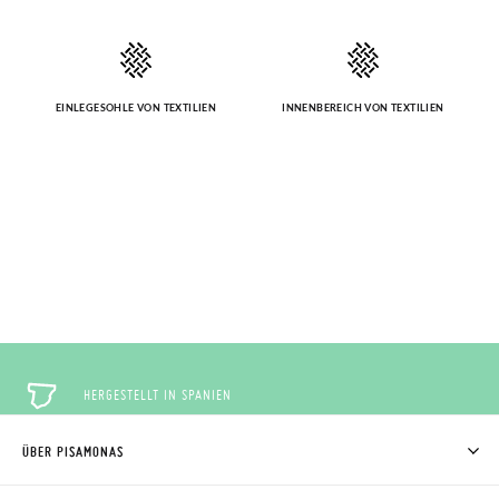
EINLEGESOHLE VON TEXTILIEN
INNENBEREICH VON TEXTILIEN
HERGESTELLT IN SPANIEN
ÜBER PISAMONAS
KOSTENLOSE RÜCKGABE
WER WIR SIND