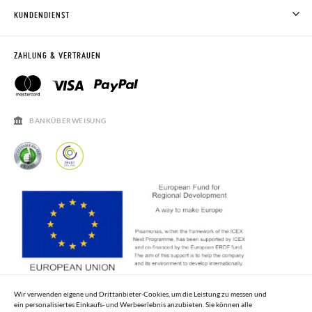
WIE MAN KAUFT
KUNDENDIENST
RÜCKGABE 60 TAGE
WO IST MEINE BESTELLUNG?
VERSAND UND RETOUREN
RETOURE BEANTRAGEN
PISAMONAS CLUB
ZAHLUNG & VERTRAUEN
PISAMONAS CLUB RABATT
KONTAKT
RECHTSHINWEISE
ÖFFNUNGSZEITEN
SALE
HÄUFIGKEIT DER BEANTWORTUNG VON FRAGEN
BANKÜBERWEISUNG
Wir verwenden eigene und Drittanbieter-Cookies, um die Leistung zu messen und
ein personalisiertes Einkaufs- und Werbeerlebnis anzubieten. Sie können alle