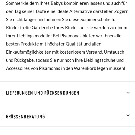
Sommerkleidern Ihres Babys kombinieren lassen und auch für
den Tag seiner Taufe eine ideale Alternative darstellen Zögern
Sie nicht länger und nehmen Sie diese Sommerschuhe für
Kinder in die Garderobe Ihres Kindes auf, sie werden zu einem
Ihrer Lieblingsmodelle! Bei Pisamonas bieten wir Ihnen die
besten Produkte mit höchster Qualität und allen
Einkaufsmöglichkeiten mit kostenlosem Versand, Umtausch
und Rückgabe, sodass Sie nur noch Ihre Lieblingsschuhe und
Accessoires von Pisamonas in den Warenkorb legen müssen!
LIEFERUNGEN UND RÜCKSENDUNGEN
Bei Pisamonas ist die Lieferung ab 40 € kostenlos. Für
Bestellungen unter 40 € kostet der Standardversand 4,95 €;
GRÖSSENBERATUNG
die Lieferung per Kurier dauert 4 bis 6 Werktage. Bitte
beachten Sie, dass die Bestellung vor 15:00 Uhr aufgegeben