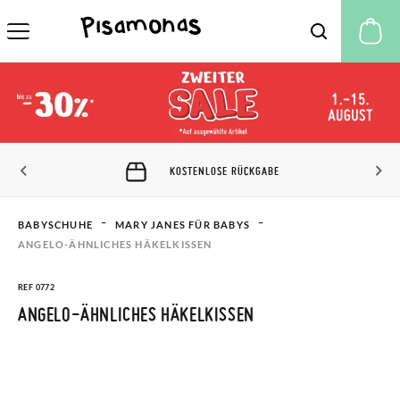
M
KOSTENLOSE RÜCKGABE
BABYSCHUHE
MARY JANES FÜR BABYS
ANGELO-ÄHNLICHES HÄKELKISSEN
REF 0772
ANGELO-ÄHNLICHES HÄKELKISSEN