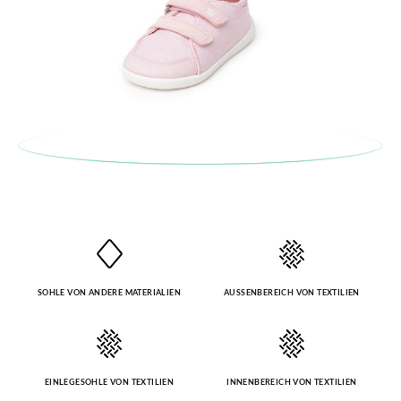
INNENSOHLE (CM)
11,5
12,2
12,8
13,5
14,2
14,8
15,5
16,2
Bestellnummer sowie die beim Kauf verwendete E-Mail-
Adresse ein. Ein Rücksendeetikett wird Ihnen dann
INNENSOHLE
5,7
5,9
6,2
6,3
6,4
6,6
6,8
7,0
automatisch an Ihr Postfach gesendet.
BREITE (CM)
Um einen Artikel umzutauschen, senden Sie bitte Ihr
ursprüngliches Paar unter Verwendung des bereitgestellten
Etiketts bei einer Postfiliale zurück und geben Sie eine neue
Bestellung für die gewünschte Größe oder den gewünschten
Stil auf.
SOHLE VON ANDERE MATERIALIEN
AUSSENBEREICH VON TEXTILIEN
EINLEGESOHLE VON TEXTILIEN
INNENBEREICH VON TEXTILIEN