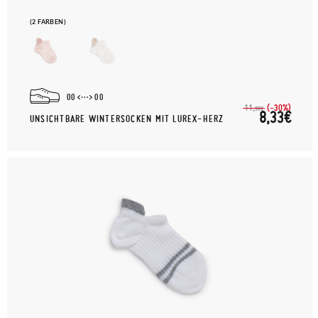
(2 FARBEN)
00
00
(-30%)
11,
90€
8,33€
UNSICHTBARE WINTERSOCKEN MIT LUREX-HERZ