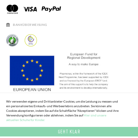
PISAMONAS CLUB RABATT
KONTAKT
RECHTSHINWEISE
ÖFFNUNGSZEITEN
SALE
HÄUFIGKEIT DER BEANTWORTUNG VON FRAGEN
BANKÜBERWEISUNG
Wir verwenden eigene und Drittanbieter-Cookies, um die Leistung zu messen und
ein personalisiertes Einkaufs- und Werbeerlebnis anzubieten. Sie können alle
Cookies akzeptieren, indem Sie auf die Schaltfläche "Akzeptieren" klicken und ihre
Verwendung konfigurieren oder ablehnen, indem Sie auf
Hier sind unsere
aktuellen Schuhe für Kinder.
GEHT KLAR