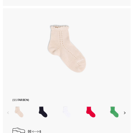
(11 FARBEN)
00
6