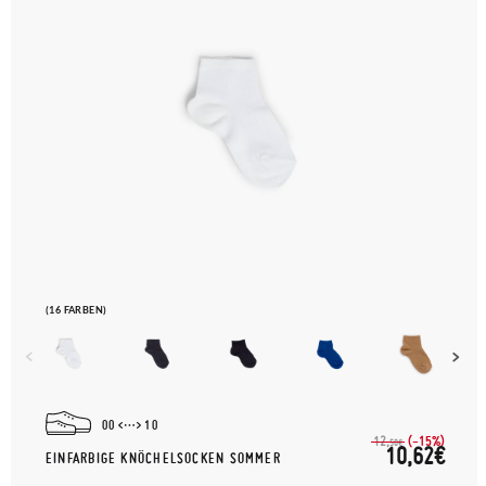
(16 FARBEN)
00
10
(-15%)
12,
50€
10,62€
EINFARBIGE KNÖCHELSOCKEN SOMMER