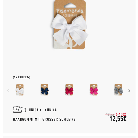
(12 FARBEN)
UNICA
UNICA
(-10%)
13,
95€
12,55€
HAARGUMMI MIT GROSSER SCHLEIFE