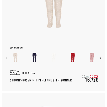
(14 FARBEN)
000
4
(-20%)
20,
90€
16,72€
STRUMPFHOSEN MIT PERLENMUSTER SOMMER