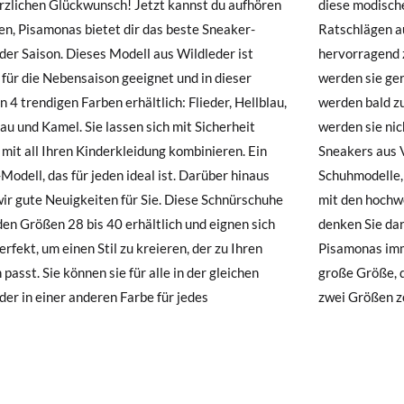
rzlichen Glückwunsch! Jetzt kannst du aufhören
modischen Sneaker zu reinigen, wenn Sie den
hre Schuhe ankommen und nicht ganz Ihren Vorstellungen entsprechen
en, Pisamonas bietet dir das beste Sneaker-
ägen auf unserem Blog folgen. Sie passen
ndung beantragen.
der Saison. Dieses Modell aus Wildleder ist
agend zu Hosen oder Röcken und Ihre Kinder
E
28
29
30
31
32
33
34
35
 für die Nebensaison geeignet und in dieser
ie gerne tragen, weil sie super bequem sind. Sie
e ein Kundenkonto haben, loggen Sie sich einfach ein, um den Vorgang
in 4 trendigen Farben erhältlich: Flieder, Hellblau,
 bald zu ihren Lieblingssneakers werden, sie
besuchen Sie bitte unsere
Ruecksendung
und geben Sie Ihre Bestell
au und Kamel. Sie lassen sich mit Sicherheit
ie nicht die ganze Saison über ausziehen. Diese
resse ein. Ein Rücksendeetikett wird Ihnen dann automatisch an Ihr
17,7
18,4
19,0
19,7
20,4
21,0
21,7
22,4
 mit all Ihren Kinderkleidung kombinieren. Ein
rs aus Veloursleder wurden, wie alle
Modell, das für jeden ideal ist. Darüber hinaus
delle, die Sie in Pisamonas anbieten, in Spanien
n Artikel umzutauschen, senden Sie bitte Ihr ursprüngliches Paar u
ir gute Neuigkeiten für Sie. Diese Schnürschuhe
n hochwertigsten Materialien hergestellt. Und
s bei einer Postfiliale zurück und geben Sie eine neue Bestellung fü
 den Größen 28 bis 40 erhältlich und eignen sich
 Sie daran, dass Umtausch und Rückgabe in
hten Stil auf.
erfekt, um einen Stil zu kreieren, der zu Ihren
as immer kostenlos sind. Dieses Modell ist eine
 passt. Sie können sie für alle in der gleichen
röße, daher empfehlen wir, wenn Sie zwischen
der in einer anderen Farbe für jedes
zwei Größen zö