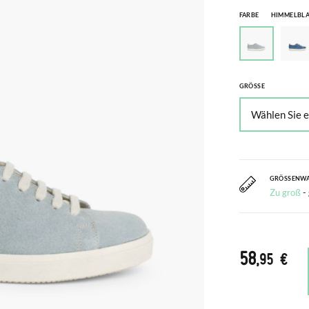
FARBE
HIMMELBL
GRÖSSE
GRÖSSENW
Zu groß
-
58
,95 €