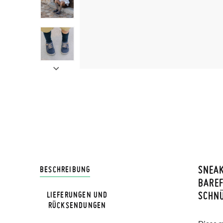
SNEA
LIVRA
BESCHREIBUNG
BAREF
SCHN
LIEFERUNGEN UND
Bei Pis
RÜCKSENDUNGEN
Lieferu