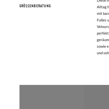
Diese m
vorder
werden 
GRÖSSENBERATUNG
Alltag 
elastis
mit bar
Klettve
Falls I
Fußes u
lassen 
Rückse
Velours
ganzen T
perfekt
allein 
Wenn Si
geräumi
den Tra
haben, 
sowie e
Innenso
Mail-Ad
und seh
Um eine
Etikett
gewünsc