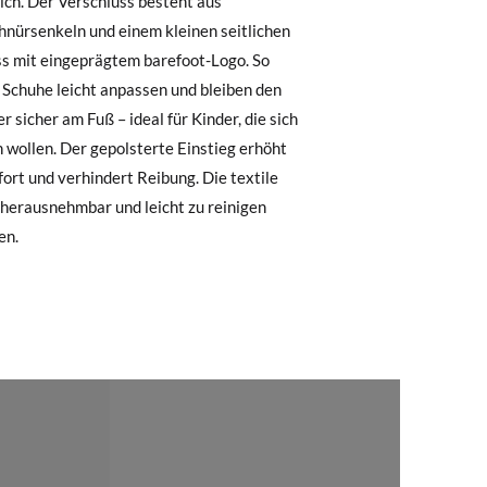
.
, können Sie ganz einfach eine kostenlose
 zu starten. Wenn Sie als Gast bestellt
nummer sowie die beim Kauf verwendete E-
 Postfach gesendet.
en.
nter Verwendung des bereitgestellten
r die gewünschte Größe oder den