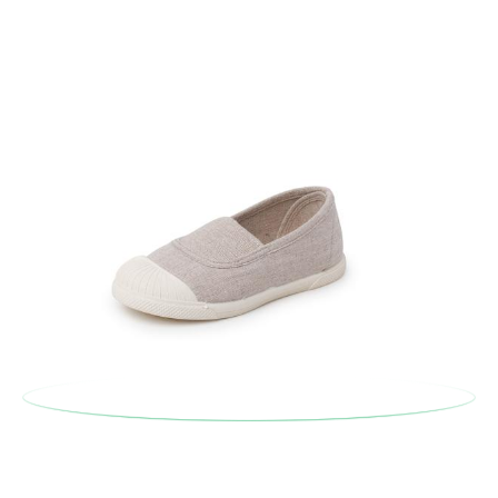
Um einen Artikel umzutauschen, senden Sie bitte Ihr
ursprüngliches Paar unter Verwendung des bereitgestellten
Etiketts bei einer Postfiliale zurück und geben Sie eine neue
Bestellung für die gewünschte Größe oder den gewünschten
Stil auf.