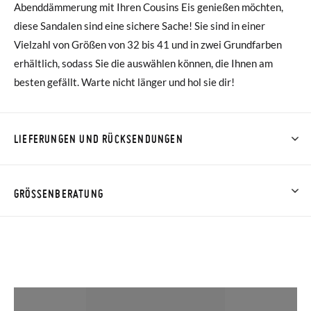
Abenddämmerung mit Ihren Cousins Eis genießen möchten,
diese Sandalen sind eine sichere Sache! Sie sind in einer
Vielzahl von Größen von 32 bis 41 und in zwei Grundfarben
erhältlich, sodass Sie die auswählen können, die Ihnen am
besten gefällt. Warte nicht länger und hol sie dir!
LIEFERUNGEN UND RÜCKSENDUNGEN
Bei Pisamonas ist die Lieferung ab 40 € kostenlos. Für
Bestellungen unter 40 € kostet der Standardversand 4,95 €;
GRÖSSENBERATUNG
die Lieferung per Kurier dauert 4 bis 6 Werktage. Bitte
beachten Sie, dass die Bestellung vor 15:00 Uhr aufgegeben
werden muss, da sie andernfalls erst am darauffolgenden Tag
zugestellt wird.
Falls Ihre Schuhe ankommen und nicht ganz Ihren