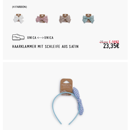
(4 FARBEN)
UNICA
UNICA
(-10%)
25,
95€
23,35€
HAARKLAMMER MIT SCHLEIFE AUS SATIN