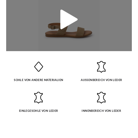
Vorstellungen entsprechen, können Sie ganz einfach eine
kostenlose Rücksendung beantragen.
GRÖßE
32
33
34
35
36
37
38
39
40
41
Wenn Sie ein Kundenkonto haben, loggen Sie sich einfach ein,
um den Vorgang zu starten. Wenn Sie als Gast bestellt haben,
CM
21,0
21,7
22,2
23,0
23,7
24,2
24,9
25,6
26,3
27,0
besuchen Sie bitte unsere
Ruecksendung
und geben Sie Ihre
Bestellnummer sowie die beim Kauf verwendete E-Mail-
Adresse ein. Ein Rücksendeetikett wird Ihnen dann
automatisch an Ihr Postfach gesendet.
SOHLE VON ANDERE MATERIALIEN
AUSSENBEREICH VON LEDER
Um einen Artikel umzutauschen, senden Sie bitte Ihr
ursprüngliches Paar unter Verwendung des bereitgestellten
Etiketts bei einer Postfiliale zurück und geben Sie eine neue
EINLEGESOHLE VON LEDER
INNENBEREICH VON LEDER
Bestellung für die gewünschte Größe oder den gewünschten
Stil auf.