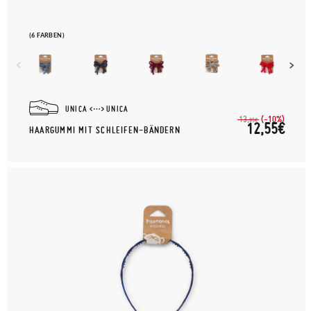
(6 FARBEN)
UNICA
UNICA
(-10%)
13,
95€
12,55€
HAARGUMMI MIT SCHLEIFEN-BÄNDERN