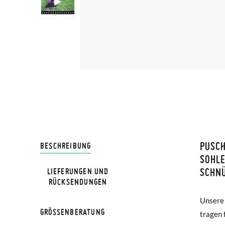
PUSCH
LIVRA
BESCHREIBUNG
SOHL
SCHN
LIEFERUNGEN UND
Bei Pis
HINWEIS
RÜCKSENDUNGEN
Lieferu
Verglei
Unsere 
passen.
werden 
GRÖSSENBERATUNG
tragen 
Männer,