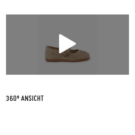
zugestellt wird.
Falls Ihre Schuhe ankommen und nicht ganz Ihren
Vorstellungen entsprechen, können Sie ganz einfach eine
kostenlose Rücksendung beantragen.
GRÖßE
18
19
20
21
22
23
24
25
Wenn Sie ein Kundenkonto haben, loggen Sie sich einfach ein,
um den Vorgang zu starten. Wenn Sie als Gast bestellt haben,
CM
11,0
11,6
12,3
13,0
13,7
14,4
15,0
15,7
besuchen Sie bitte unsere
Ruecksendung
und geben Sie Ihre
Bestellnummer sowie die beim Kauf verwendete E-Mail-
Adresse ein. Ein Rücksendeetikett wird Ihnen dann
automatisch an Ihr Postfach gesendet.
360º ANSICHT
Um einen Artikel umzutauschen, senden Sie bitte Ihr
ursprüngliches Paar unter Verwendung des bereitgestellten
Etiketts bei einer Postfiliale zurück und geben Sie eine neue