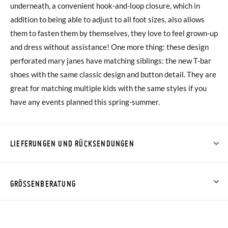
underneath, a convenient hook-and-loop closure, which in
addition to being able to adjust to all foot sizes, also allows
them to fasten them by themselves, they love to feel grown-up
and dress without assistance! One more thing: these design
perforated mary janes have matching siblings: the new T-bar
shoes with the same classic design and button detail. They are
great for matching multiple kids with the same styles if you
have any events planned this spring-summer.
LIEFERUNGEN UND RÜCKSENDUNGEN
Bei Pisamonas ist die Lieferung ab 40 € kostenlos. Für
Bestellungen unter 40 € kostet der Standardversand 4,95 €;
GRÖSSENBERATUNG
die Lieferung per Kurier dauert 4 bis 6 Werktage. Bitte
beachten Sie, dass die Bestellung vor 15:00 Uhr aufgegeben
werden muss, da sie andernfalls erst am darauffolgenden Tag