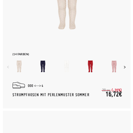
(14 FARBEN)
000
4
(-20%)
20,
90€
16,72€
STRUMPFHOSEN MIT PERLENMUSTER SOMMER