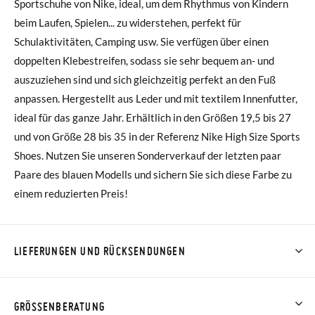
Sportschuhe von Nike, ideal, um dem Rhythmus von Kindern
beim Laufen, Spielen... zu widerstehen, perfekt für
Schulaktivitäten, Camping usw. Sie verfügen über einen
doppelten Klebestreifen, sodass sie sehr bequem an- und
auszuziehen sind und sich gleichzeitig perfekt an den Fuß
anpassen. Hergestellt aus Leder und mit textilem Innenfutter,
ideal für das ganze Jahr. Erhältlich in den Größen 19,5 bis 27
und von Größe 28 bis 35 in der Referenz Nike High Size Sports
Shoes. Nutzen Sie unseren Sonderverkauf der letzten paar
Paare des blauen Modells und sichern Sie sich diese Farbe zu
einem reduzierten Preis!
LIEFERUNGEN UND RÜCKSENDUNGEN
Bei Pisamonas ist die Lieferung ab 40 € kostenlos. Für
Bestellungen unter 40 € kostet der Standardversand 4,95 €;
GRÖSSENBERATUNG