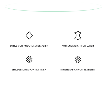
ursprüngliches Paar unter Verwendung des bereitgestellten
Etiketts bei einer Postfiliale zurück und geben Sie eine neue
Bestellung für die gewünschte Größe oder den gewünschten
Stil auf.
SOHLE VON ANDERE MATERIALIEN
AUSSENBEREICH VON LEDER
EINLEGESOHLE VON TEXTILIEN
INNENBEREICH VON TEXTILIEN