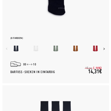
(8 FARBEN)
00
10
(-10%)
15,
90€
14,31€
BARFUSS-SOCKEN IN EINFARBIG