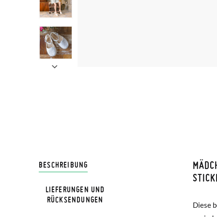
MÄDCH
LIVRA
BESCHREIBUNG
STICK
LIEFERUNGEN UND
Bei Pis
RÜCKSENDUNGEN
Diese b
raffin
Lieferu