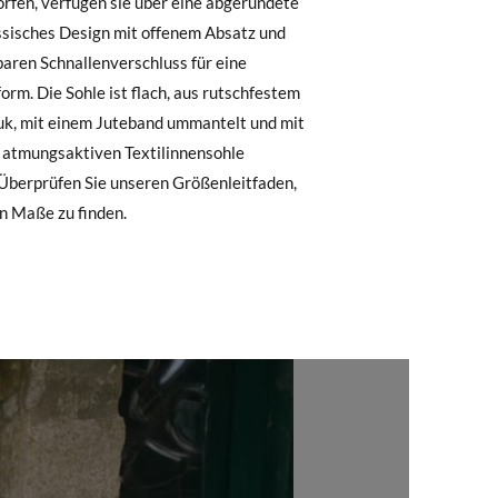
.
, können Sie ganz einfach eine kostenlose
7
28
29
30
31
32
6,2
17,0
17,6
18,2
18,9
19,5
 zu starten. Wenn Sie als Gast bestellt
nummer sowie die beim Kauf verwendete E-
6,9
17,7
18,3
18,9
19,6
20,2
n Maße zu finden.
 Postfach gesendet.
,5
6,6
6,7
6,8
6,9
7,0
nter Verwendung des bereitgestellten
r die gewünschte Größe oder den