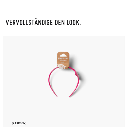
CM
16,6
17,2
17,9
18,6
19,2
20,0
20,6
21,3
21,9
22,6
23,2
23,9
Adresse ein. Ein Rücksendeetikett wird Ihnen dann
automatisch an Ihr Postfach gesendet.
VERVOLLSTÄNDIGE DEN LOOK.
Um einen Artikel umzutauschen, senden Sie bitte Ihr
ursprüngliches Paar unter Verwendung des bereitgestellten
Etiketts bei einer Postfiliale zurück und geben Sie eine neue
Bestellung für die gewünschte Größe oder den gewünschten
Stil auf.
(2 FARBEN)