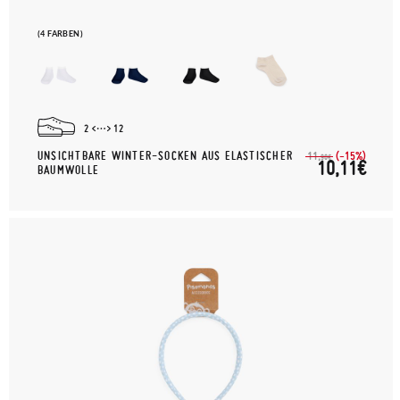
(4 FARBEN)
2
12
UNSICHTBARE WINTER-SOCKEN AUS ELASTISCHER
(-15%)
11,
90€
10,11€
BAUMWOLLE