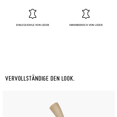
Um einen Artikel umzutauschen, senden Sie bitte Ihr
ursprüngliches Paar unter Verwendung des bereitgestellten
Etiketts bei einer Postfiliale zurück und geben Sie eine neue
EINLEGESOHLE VON LEDER
INNENBEREICH VON LEDER
Bestellung für die gewünschte Größe oder den gewünschten
Stil auf.
VERVOLLSTÄNDIGE DEN LOOK.