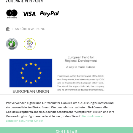
ZAHLUNG & VERTRAUEN
PISAMONAS CLUB RABATT
KONTAKT
RECHTSHINWEISE
ÖFFNUNGSZEITEN
SALE
HÄUFIGKEIT DER BEANTWORTUNG VON FRAGEN
BANKÜBERWEISUNG
Wir verwenden eigene und Drittanbieter-Cookies, um die Leistung zu messen und
ein personalisiertes Einkaufs- und Werbeerlebnis anzubieten. Sie können alle
Cookies akzeptieren, indem Sie auf die Schaltfläche "Akzeptieren" klicken und ihre
Verwendung konfigurieren oder ablehnen, indem Sie auf
Hier sind unsere
aktuellen Schuhe für Kinder.
GEHT KLAR