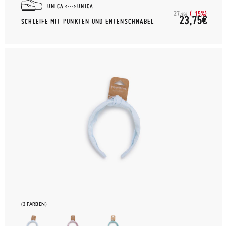
UNICA
UNICA
(-15%)
27,
95€
23,75€
SCHLEIFE MIT PUNKTEN UND ENTENSCHNABEL
(3 FARBEN)