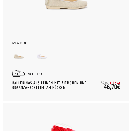
(2 FARBEN)
28
38
BALLERINAS AUS LEINEN MIT RIEMCHEN UND
(-15%)
54,
95€
46,70€
ORGANZA-SCHLEIFE AM RÜCKEN