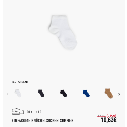
(16 FARBEN)
00
10
(-15%)
12,
50€
10,62€
EINFARBIGE KNÖCHELSOCKEN SOMMER