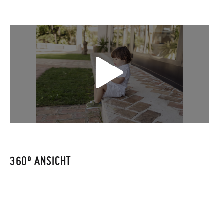
zugestellt wird.
Falls Ihre Schuhe ankommen und nicht ganz Ihren
Vorstellungen entsprechen, können Sie ganz einfach eine
kostenlose Rücksendung beantragen.
Wenn Sie ein Kundenkonto haben, loggen Sie sich einfach ein,
um den Vorgang zu starten. Wenn Sie als Gast bestellt haben,
besuchen Sie bitte unsere
Ruecksendung
und geben Sie Ihre
Bestellnummer sowie die beim Kauf verwendete E-Mail-
Adresse ein. Ein Rücksendeetikett wird Ihnen dann
automatisch an Ihr Postfach gesendet.
360º ANSICHT
Um einen Artikel umzutauschen, senden Sie bitte Ihr
ursprüngliches Paar unter Verwendung des bereitgestellten
Etiketts bei einer Postfiliale zurück und geben Sie eine neue