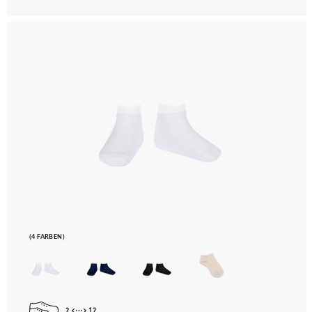
(4 FARBEN)
2
12