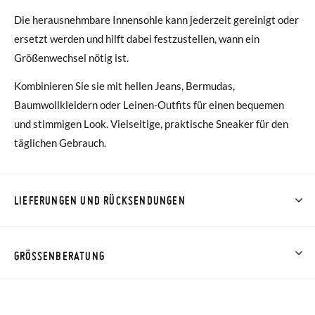
Die herausnehmbare Innensohle kann jederzeit gereinigt oder
ersetzt werden und hilft dabei festzustellen, wann ein
Größenwechsel nötig ist.
Kombinieren Sie sie mit hellen Jeans, Bermudas,
Baumwollkleidern oder Leinen-Outfits für einen bequemen
und stimmigen Look. Vielseitige, praktische Sneaker für den
täglichen Gebrauch.
LIEFERUNGEN UND RÜCKSENDUNGEN
Bei Pisamonas ist die Lieferung ab 40 € kostenlos. Für
Bestellungen unter 40 € kostet der Standardversand 4,95 €;
GRÖSSENBERATUNG
die Lieferung per Kurier dauert 4 bis 6 Werktage. Bitte
beachten Sie, dass die Bestellung vor 15:00 Uhr aufgegeben
werden muss, da sie andernfalls erst am darauffolgenden Tag