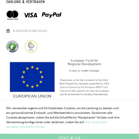
RETOURE BEANTRAGEN
PISAMONAS CLUB
ZAHLUNG & VERTRAUEN
PISAMONAS CLUB RABATT
KONTAKT
RECHTSHINWEISE
ÖFFNUNGSZEITEN
SALE
HÄUFIGKEIT DER BEANTWORTUNG VON FRAGEN
BANKÜBERWEISUNG
Wir verwenden eigene und Drittanbieter-Cookies, um die Leistung zu messen und
ein personalisiertes Einkaufs- und Werbeerlebnis anzubieten. Sie können alle
Cookies akzeptieren, indem Sie auf die Schaltfläche "Akzeptieren" klicken und ihre
Verwendung konfigurieren oder ablehnen, indem Sie auf
Hier sind unsere
aktuellen Schuhe für Kinder.
GEHT KLAR