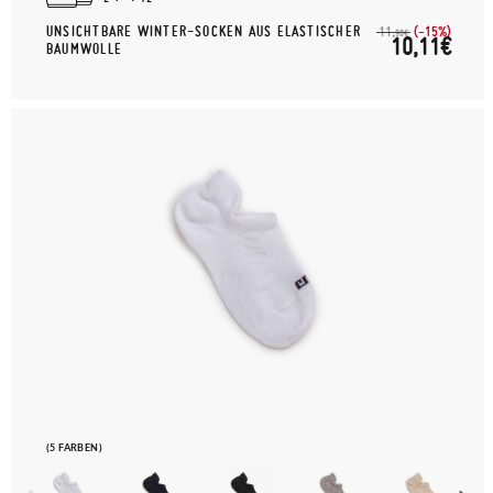
UNSICHTBARE WINTER-SOCKEN AUS ELASTISCHER
(-15%)
11,
90€
10,11€
BAUMWOLLE
(5 FARBEN)