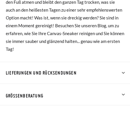
den Fuß atmen und bleibt den ganzen Tag trocken, was sie
auch an den heißesten Tagen zu einer sehr empfehlenswerten
Option macht! Was ist, wenn sie dreckig werden? Sie sind in
einem Moment gereinigt! Besuchen Sie unseren Blog, um zu
erfahren, wie Sie Ihre Canvas-Sneaker reinigen und Sie können
sie immer sauber und glänzend halten... genau wie am ersten
Tag!
LIEFERUNGEN UND RÜCKSENDUNGEN
Bei Pisamonas ist die Lieferung ab 40 € kostenlos. Für
Bestellungen unter 40 € kostet der Standardversand 4,95 €;
GRÖSSENBERATUNG
die Lieferung per Kurier dauert 4 bis 6 Werktage. Bitte
beachten Sie, dass die Bestellung vor 15:00 Uhr aufgegeben
NOTA: Las medidas de la tabla son de este modelo en
werden muss, da sie andernfalls erst am darauffolgenden Tag
concreto, y de la suela interior del zapato, para que compares
zugestellt wird.