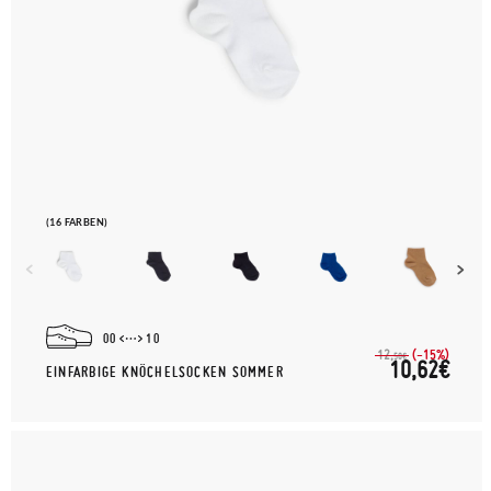
(16 FARBEN)
00
10
(-15%)
12,
50€
10,62€
EINFARBIGE KNÖCHELSOCKEN SOMMER