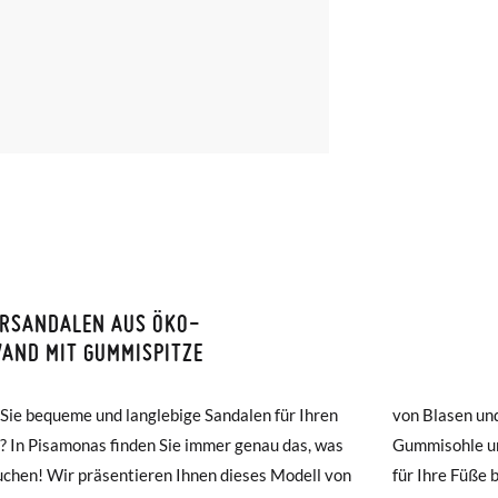
ERSANDALEN AUS ÖKO-
ISON ET RETOURS
AND MIT GUMMISPITZE
amonas ist die Lieferung ab 40 € kostenlos. Für Bestellungen unter 4
Sie bequeme und langlebige Sandalen für Ihren
asen und Scheuern verhindert, während die
ng per Kurier dauert 4 bis 6 Werktage. Bitte beachten Sie, dass die
? In Pisamonas finden Sie immer genau das, was
hle und die Zehen einen hervorragenden Schutz
muss, da sie andernfalls erst am darauffolgenden Tag zugestellt wird
uchen! Wir präsentieren Ihnen dieses Modell von
e Füße bieten. Sowohl Canvas als auch Gummi sind