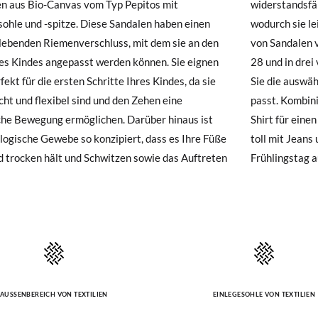
n aus Bio-Canvas vom Typ Pepitos mit
dsfähige und leicht zu reinigende Materialien,
hre Schuhe ankommen und nicht ganz Ihren Vorstellungen entsprechen
E
20
21
22
23
24
2
hle und -spitze. Diese Sandalen haben einen
sie leichter zu pflegen sind und die Lebensdauer
ndung beantragen.
lebenden Riemenverschluss, mit dem sie an den
dalen verlängern. Sie sind in den Größen 20 bis
es Kindes angepasst werden können. Sie eignen
in drei verschiedenen Farben erhältlich, sodass
e ein Kundenkonto haben, loggen Sie sich einfach ein, um den Vorgang
12,5
13,2
13,9
14,6
15,2
1
rfekt für die ersten Schritte Ihres Kindes, da sie
 auswählen können, die am besten zu Ihrem Kind
besuchen Sie bitte unsere
Ruecksendung
und geben Sie Ihre Bestell
icht und flexibel sind und den Zehen eine
ombiniere sie mit Shorts und einem coolen T-
resse ein. Ein Rücksendeetikett wird Ihnen dann automatisch an Ihr
che Bewegung ermöglichen. Darüber hinaus ist
ür einen lässigen Sommerlook! Sie können auch
logische Gewebe so konzipiert, dass es Ihre Füße
t Jeans und einem Sweatshirt für einen kühleren
n Artikel umzutauschen, senden Sie bitte Ihr ursprüngliches Paar u
d trocken hält und Schwitzen sowie das Auftreten
Frühlingstag 
s bei einer Postfiliale zurück und geben Sie eine neue Bestellung fü
hten Stil auf.
AUSSENBEREICH VON TEXTILIEN
EINLEGESOHLE VON TEXTILIEN