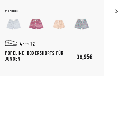
(4 FARBEN)
(1 FAR
4
12
POPELINE-BOXERSHORTS FÜR
DEOS
36,95€
JUNGEN
SNE