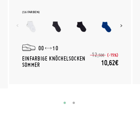
(16 FARBEN)
00
10
12,
(-15%)
50€
EINFARBIGE KNÖCHELSOCKEN
10,62€
SOMMER