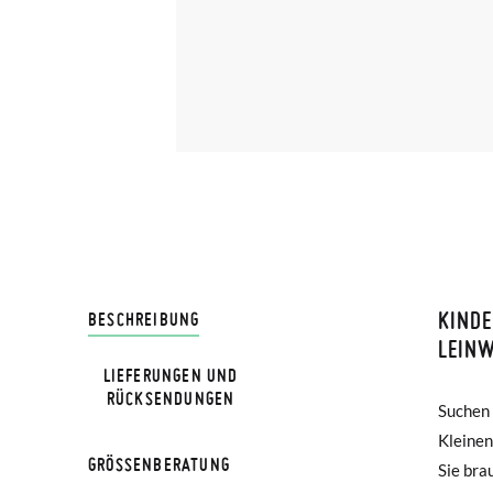
KIND
LIVRA
BESCHREIBUNG
LEINW
LIEFERUNGEN UND
Bei Pis
RÜCKSENDUNGEN
Suchen 
von Bl
Lieferu
Kleinen
Gummiso
werden 
GRÖSSENBERATUNG
Sie bra
für Ihr