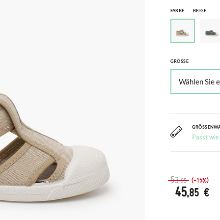
FARBE
BEIGE
GRÖSSE
GRÖSSENW
Passt wie
53
(-15%)
,95
45
,85 €