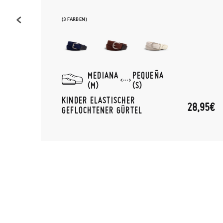
(3 FARBEN)
MEDIANA
PEQUEÑA
(M)
(S)
,95€
KINDER ELASTISCHER
28,95€
GEFLOCHTENER GÜRTEL