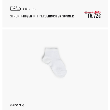
000
4
(-20%)
20,
90€
16,72€
STRUMPFHOSEN MIT PERLENMUSTER SOMMER
(16 FARBEN)