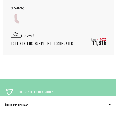
(1 FARBEN)
2
4
(-10%)
12,
90€
11,61€
HOHE PERLENSTRÜMPFE MIT LOCHMUSTER
HERGESTELLT IN SPANIEN
ÜBER PISAMONAS
KOSTENLOSE RÜCKGABE
WER WIR SIND