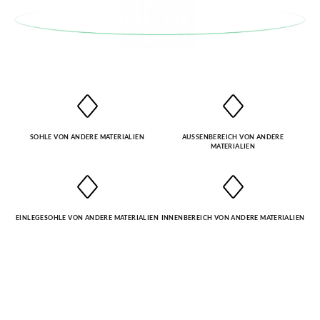
ursprüngliches Paar unter Verwendung des bereitgestellten
Etiketts bei einer Postfiliale zurück und geben Sie eine neue
Bestellung für die gewünschte Größe oder den gewünschten
Stil auf.
SOHLE VON ANDERE MATERIALIEN
AUSSENBEREICH VON ANDERE M
ATERIALIEN
EINLEGESOHLE VON ANDERE MATERIALIEN
INNENBEREICH VON ANDERE MATERIALIEN