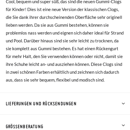
Cool, bequem und super süß, das sind die neuen Gummi-Clogs
für Kinder! Dies ist eine neue Version der klassischen Clogs,
die Sie dank ihrer durchscheinenden Oberfläche sehr originell
lieben werden. Da sie aus Gummi bestehen, können sie
problemlos nass werden und eignen sich daher ideal für Strand
und Pool. Darüber hinaus sind sie sehr leicht zu trocknen, da
sie komplett aus Gummi bestehen. Es hat einen Rückengurt
für mehr Halt, den Sie verwenden können oder nicht, damit sie
ihre Schuhe leicht an- und ausziehen können. Diese Clogs sind
in zwei schönen Farben erhältlich und zeichnen sich dadurch
aus, dass sie sehr bequem, flexibel und modisch sind.
LIEFERUNGEN UND RÜCKSENDUNGEN
Bei Pisamonas ist die Lieferung ab 40 € kostenlos. Für
Bestellungen unter 40 € kostet der Standardversand 4,95 €;
GRÖSSENBERATUNG