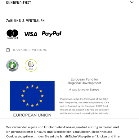
KUNDENDIENST
RÜCKGABE 60 TAGE
WO IST MEINE BESTELLUNG?
VERSAND UND RETOUREN
RETOURE BEANTRAGEN
PISAMONAS CLUB
ZAHLUNG & VERTRAUEN
PISAMONAS CLUB RABATT
KONTAKT
RECHTSHINWEISE
ÖFFNUNGSZEITEN
SALE
HÄUFIGKEIT DER BEANTWORTUNG VON FRAGEN
BANKÜBERWEISUNG
Wir verwenden eigene und Drittanbieter-Cookies, um die Leistung zu messen und
ein personalisiertes Einkaufs- und Werbeerlebnis anzubieten. Sie können alle
Cookies akzeptieren, indem Sie auf die Schaltfläche "Akzeptieren" klicken und ihre