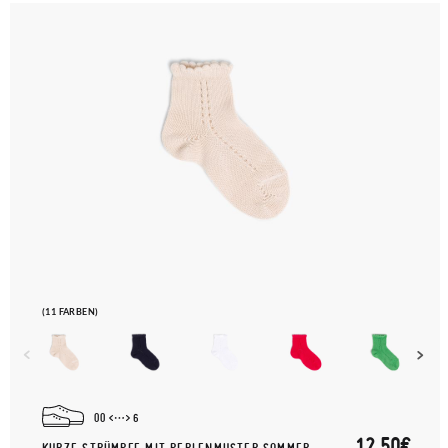
(11 FARBEN)
00
6
12,50€