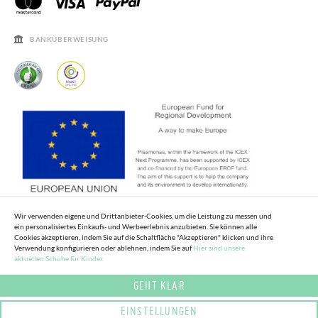
ÖFFNUNGSZEITEN
SALE
HÄUFIGKEIT DER BEANTWORTUNG VON FRAGEN
BANKÜBERWEISUNG
Wir verwenden eigene und Drittanbieter-Cookies, um die Leistung zu messen und
ein personalisiertes Einkaufs- und Werbeerlebnis anzubieten. Sie können alle
Cookies akzeptieren, indem Sie auf die Schaltfläche "Akzeptieren" klicken und ihre
Verwendung konfigurieren oder ablehnen, indem Sie auf
Hier sind unsere
aktuellen Schuhe für Kinder.
GEHT KLAR
EINSTELLUNGEN