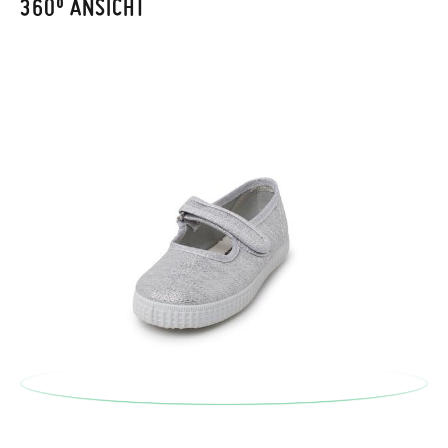
360º ANSICHT
Um einen Artikel umzutauschen, senden Sie bitte Ihr
ursprüngliches Paar unter Verwendung des bereitgestellten
Etiketts bei einer Postfiliale zurück und geben Sie eine neue
Bestellung für die gewünschte Größe oder den gewünschten
Stil auf.