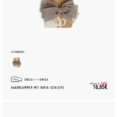
(1 FARBEN)
UNICA
UNICA
(-10%)
18,
50€
16,65€
HAARKLAMMER MIT RAFIA-SCHLEIFE