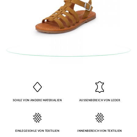
Bestellnummer sowie die beim Kauf verwendete E-Mail-
Adresse ein. Ein Rücksendeetikett wird Ihnen dann
automatisch an Ihr Postfach gesendet.
Um einen Artikel umzutauschen, senden Sie bitte Ihr
ursprüngliches Paar unter Verwendung des bereitgestellten
Etiketts bei einer Postfiliale zurück und geben Sie eine neue
Bestellung für die gewünschte Größe oder den gewünschten
Stil auf.
SOHLE VON ANDERE MATERIALIEN
AUSSENBEREICH VON LEDER
EINLEGESOHLE VON TEXTILIEN
INNENBEREICH VON TEXTILIEN