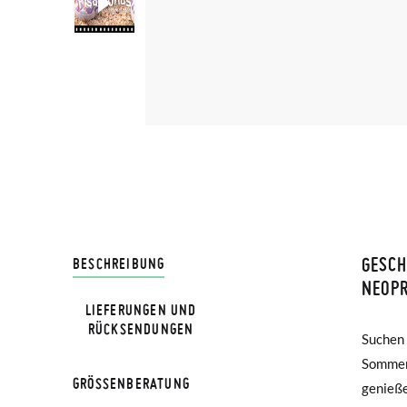
GESCH
LIVRA
BESCHREIBUNG
NEOPR
LIEFERUNGEN UND
Bei Pis
RÜCKSENDUNGEN
Suchen 
Kinder
Lieferu
Sommer 
können s
werden 
GRÖSSENBERATUNG
genieße
Strand