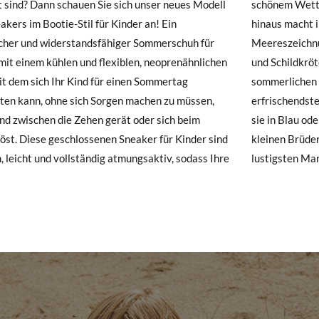
 sind? Dann schauen Sie sich unser neues Modell
m Wetter im Haus herumzulaufen! Darüber
hre Schuhe ankommen und nicht ganz Ihren Vorstellungen entsprechen
E
20
21
22
23
24
25
26
akers im Bootie-Stil für Kinder an! Ein
 macht ihr bedruckter Stoff mit
ndung beantragen.
cher und widerstandsfähiger Sommerschuh für
zeichnungen von Tintenfischen, Haien, Walen
mit einem kühlen und flexiblen, neoprenähnlichen
hildkröten diese Sportschuhe zu einer sehr
e ein Kundenkonto haben, loggen Sie sich einfach ein, um den Vorgang
12,0
12,6
13,3
14,0
14,6
15,2
15,
mit dem sich Ihr Kind für einen Sommertag
ichen Option, um die auffälligsten und
besuchen Sie bitte unsere
Ruecksendung
und geben Sie Ihre Bestell
ten kann, ohne sich Sorgen machen zu müssen,
hendsten Looks der Saison zu erzielen! Tragen Sie
resse ein. Ein Rücksendeetikett wird Ihnen dann automatisch an Ihr
nd zwischen die Zehen gerät oder sich beim
lau oder Weiß und von Größe 20 bis 30, damit die
öst. Diese geschlossenen Sneaker für Kinder sind
en Brüder und Cousins diesen Sommer den
n Artikel umzutauschen, senden Sie bitte Ihr ursprüngliches Paar u
 leicht und vollständig atmungsaktiv, sodass Ihre
lustigsten Mar
s bei einer Postfiliale zurück und geben Sie eine neue Bestellung fü
hten Stil auf.