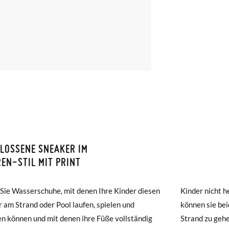
LOSSENE SNEAKER IM
ISON ET RETOURS
EN-STIL MIT PRINT
amonas ist die Lieferung ab 40 € kostenlos. Für Bestellungen unter 4
Sie Wasserschuhe, mit denen Ihre Kinder diesen
 nicht heiß werden, wenn sie sie tragen, und
ng per Kurier dauert 4 bis 6 Werktage. Bitte beachten Sie, dass die
am Strand oder Pool laufen, spielen und
ie beide tragen, um an den Pool oder an den
muss, da sie andernfalls erst am darauffolgenden Tag zugestellt wird
n können und mit denen ihre Füße vollständig
 zu gehen, nach draußen zu gehen oder bei