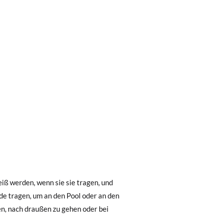
0 € kostet der Standardversand 4,95 €; die
 Bestellung vor 15:00 Uhr aufgegeben
.