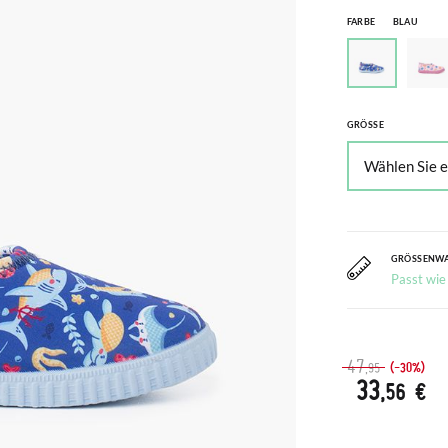
FARBE
BLAU
GRÖSSE
GRÖSSENW
Passt wie
47
(-30%)
,95
33
,56 €