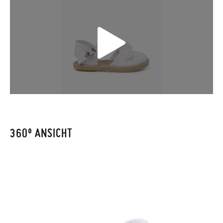
Falls Ihre Schuhe ankommen und nicht ganz Ihren
Vorstellungen entsprechen, können Sie ganz einfach eine
kostenlose Rücksendung beantragen.
GRÖßE
20
21
22
23
24
25
26
27
28
Wenn Sie ein Kundenkonto haben, loggen Sie sich einfach ein,
um den Vorgang zu starten. Wenn Sie als Gast bestellt haben,
CM
12,6
13,1
13,7
14,4
15,2
15,8
16,3
16,9
17,5
besuchen Sie bitte unsere
Ruecksendung
und geben Sie Ihre
Bestellnummer sowie die beim Kauf verwendete E-Mail-
Adresse ein. Ein Rücksendeetikett wird Ihnen dann
automatisch an Ihr Postfach gesendet.
360º ANSICHT
Um einen Artikel umzutauschen, senden Sie bitte Ihr
ursprüngliches Paar unter Verwendung des bereitgestellten
Etiketts bei einer Postfiliale zurück und geben Sie eine neue
Bestellung für die gewünschte Größe oder den gewünschten
Stil auf.