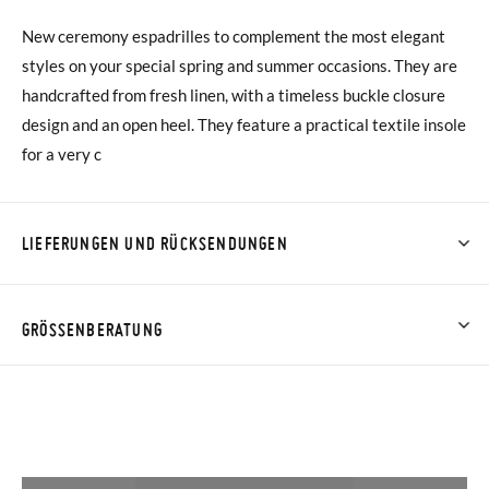
New ceremony espadrilles to complement the most elegant
styles on your special spring and summer occasions. They are
handcrafted from fresh linen, with a timeless buckle closure
design and an open heel. They feature a practical textile insole
for a very c
LIEFERUNGEN UND RÜCKSENDUNGEN
Bei Pisamonas ist die Lieferung ab 40 € kostenlos. Für
Bestellungen unter 40 € kostet der Standardversand 4,95 €;
GRÖSSENBERATUNG
die Lieferung per Kurier dauert 4 bis 6 Werktage. Bitte
beachten Sie, dass die Bestellung vor 15:00 Uhr aufgegeben
werden muss, da sie andernfalls erst am darauffolgenden Tag
zugestellt wird.