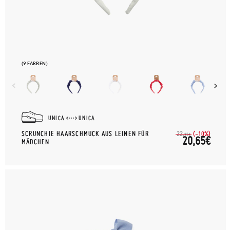
(9 FARBEN)
UNICA
UNICA
SCRUNCHIE HAARSCHMUCK AUS LEINEN FÜR
(-10%)
22,
95€
20,65€
MÄDCHEN