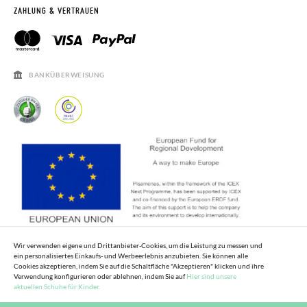
RETOURE BEANTRAGEN
PISAMONAS CLUB
ZAHLUNG & VERTRAUEN
PISAMONAS CLUB RABATT
KONTAKT
RECHTSHINWEISE
ÖFFNUNGSZEITEN
SALE
HÄUFIGKEIT DER BEANTWORTUNG VON FRAGEN
BANKÜBERWEISUNG
Wir verwenden eigene und Drittanbieter-Cookies, um die Leistung zu messen und
ein personalisiertes Einkaufs- und Werbeerlebnis anzubieten. Sie können alle
Cookies akzeptieren, indem Sie auf die Schaltfläche "Akzeptieren" klicken und ihre
Verwendung konfigurieren oder ablehnen, indem Sie auf
Hier sind unsere
aktuellen Schuhe für Kinder.