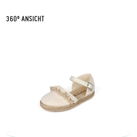
CM
14,2
14,8
15,5
16,2
16,9
17,5
18,1
18,8
19,5
20,2
20,9
21,6
Adresse ein. Ein Rücksendeetikett wird Ihnen dann
automatisch an Ihr Postfach gesendet.
360º ANSICHT
Um einen Artikel umzutauschen, senden Sie bitte Ihr
ursprüngliches Paar unter Verwendung des bereitgestellten
Etiketts bei einer Postfiliale zurück und geben Sie eine neue
Bestellung für die gewünschte Größe oder den gewünschten
Stil auf.