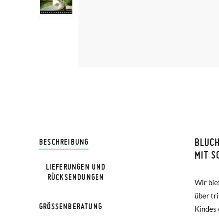
BLUCH
LIVRA
BESCHREIBUNG
MIT 
LIEFERUNGEN UND
Bei Pis
HINWEIS
RÜCKSENDUNGEN
Wir bie
perfek
Lieferu
Verglei
über tr
Alltags
werden 
GRÖSSENBERATUNG
Kindes 
hinaus 
Zapato 