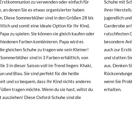
 Erstkommunion zu verwenden oder einfach für
mit Schnürsenkeln immer sehr seriös sind. Dank
hre Schuhe ankommen und nicht ganz Ihren Vorstellungen entsprechen
e, an denen Sie es etwas organisierter haben
rstellung aus sackähnlichem Material wirken sie
ndung beantragen.
. Diese Sommerblüher sind in den Größen 28 bis
ich und modern. Sie passen sich allen Arten von
E
28
29
30
31
32
33
34
35
36
37
38
ltlich und somit eine ideale Option für Ihr Kind,
obe an! Sie bestehen aus Stoff mit einer
e ein Kundenkonto haben, loggen Sie sich einfach ein, um den Vorgang
Papa zu spielen. Sie können sie gleich kaufen oder
festen Gummisohle und eignen sich perfekt für
besuchen Sie bitte unsere
Ruecksendung
und geben Sie Ihre Bestell
chiedenen Farben kombinieren. Papa wird es
re Anlässe, die im Sommer häufig vorkommen,
resse ein. Ein Rücksendeetikett wird Ihnen dann automatisch an Ihr
18,0
18,7
19,3
20,0
20,6
21,2
21,8
22,4
23
23,5
24,
 die gleichen Schuhe zu tragen wie sein Kleiner!
r Erstkommunion. Überlegen Sie nicht zweimal
Sommerblüher sind in 3 Farben erhältlich, von
tten Sie Ihren Kleinen mit den coolsten Bluchern
n Artikel umzutauschen, senden Sie bitte Ihr ursprüngliches Paar u
lle 3 in dieser Saison voll im Trend liegen: Khaki,
enken Sie daran, dass Versand, Änderungen und
s bei einer Postfiliale zurück und geben Sie eine neue Bestellung fü
un und Blau. Sie sind perfekt für die heiße
dungen in Pisamonas immer kostenlos sind,
hten Stil auf.
eit und so bequem, dass Ihr Kind nichts anderes
e Probleme mit der Größe haben, wenn Sie sie
Füßen tragen möchte. Wenn du sie hast, willst du
erhalten.
ht ausziehen! Diese Oxford-Schuhe sind die