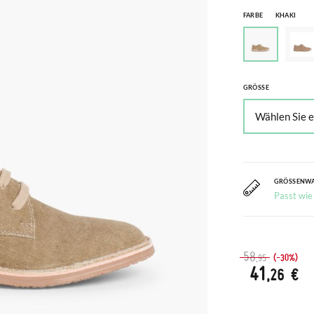
FARBE
KHAKI
GRÖSSE
GRÖSSENW
Passt wie
58
(-30%)
,95
41
,26 €