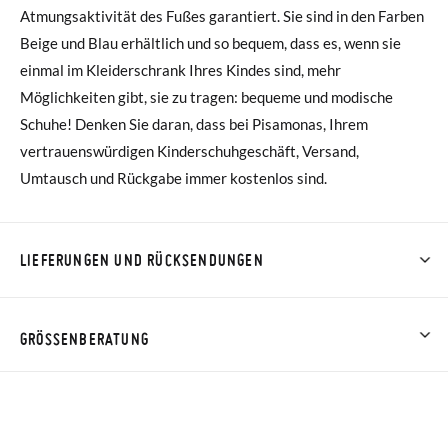
Atmungsaktivität des Fußes garantiert. Sie sind in den Farben
Beige und Blau erhältlich und so bequem, dass es, wenn sie
einmal im Kleiderschrank Ihres Kindes sind, mehr
Möglichkeiten gibt, sie zu tragen: bequeme und modische
Schuhe! Denken Sie daran, dass bei Pisamonas, Ihrem
vertrauenswürdigen Kinderschuhgeschäft, Versand,
Umtausch und Rückgabe immer kostenlos sind.
LIEFERUNGEN UND RÜCKSENDUNGEN
Bei Pisamonas ist die Lieferung ab 40 € kostenlos. Für
Bestellungen unter 40 € kostet der Standardversand 4,95 €;
GRÖSSENBERATUNG
die Lieferung per Kurier dauert 4 bis 6 Werktage. Bitte
beachten Sie, dass die Bestellung vor 15:00 Uhr aufgegeben
HINWEIS: Die Maße in der Tabelle beziehen sich auf dieses
werden muss, da sie andernfalls erst am darauffolgenden Tag
spezifische Modell und auf die Innensohle des Schuhs.
zugestellt wird.