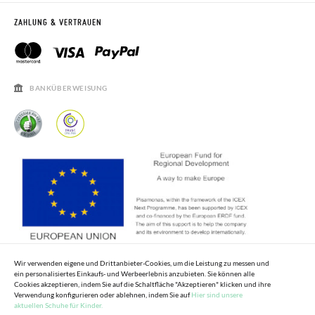
RETOURE BEANTRAGEN
PISAMONAS CLUB
ZAHLUNG & VERTRAUEN
PISAMONAS CLUB RABATT
KONTAKT
RECHTSHINWEISE
ÖFFNUNGSZEITEN
SALE
HÄUFIGKEIT DER BEANTWORTUNG VON FRAGEN
BANKÜBERWEISUNG
Wir verwenden eigene und Drittanbieter-Cookies, um die Leistung zu messen und
ein personalisiertes Einkaufs- und Werbeerlebnis anzubieten. Sie können alle
Cookies akzeptieren, indem Sie auf die Schaltfläche "Akzeptieren" klicken und ihre
Verwendung konfigurieren oder ablehnen, indem Sie auf
Hier sind unsere
aktuellen Schuhe für Kinder.