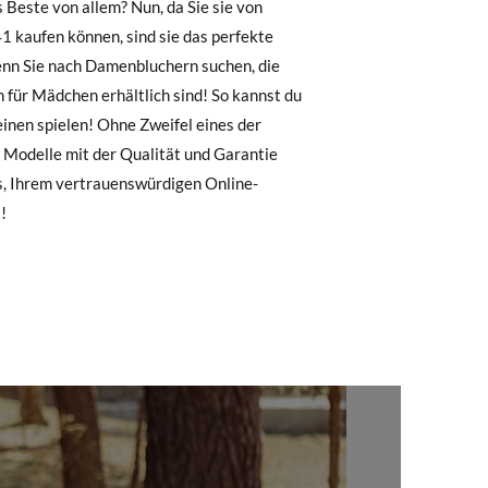
, können Sie ganz einfach eine kostenlose
39
40
41
 zu starten. Wenn Sie als Gast bestellt
25,0
25,7
26,4
nummer sowie die beim Kauf verwendete E-
 Postfach gesendet.
!
nter Verwendung des bereitgestellten
r die gewünschte Größe oder den