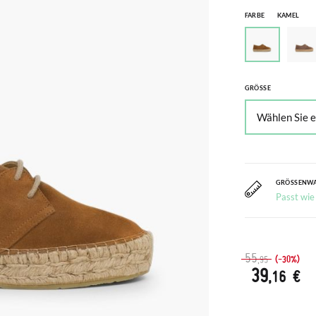
FARBE
KAMEL
GRÖSSE
GRÖSSENW
Passt wie
55
(-30%)
,95
39
,16 €