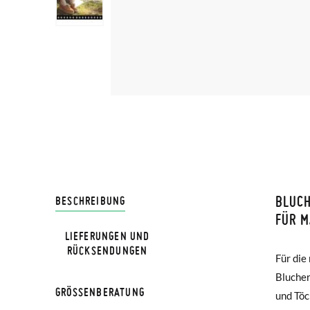
BLUC
LIVRA
BESCHREIBUNG
FÜR 
LIEFERUNGEN UND
Bei Pis
HINWEIS
RÜCKSENDUNGEN
Für die
und Som
Lieferu
Verglei
Blucher
Ton. D
werden 
GRÖSSENBERATUNG
und Töc
Töchter