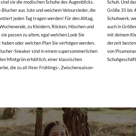
 sind sie die modischen Schuhe des Augenblicks.
Und das Beste von allem? Nun, da Sie sie von
hre Schuhe ankommen und nicht ganz Ihren Vorstellungen entsprechen
-Blucher aus Jute und weichem Veloursleder, die
5 bis 41 kaufen können, sind sie das perfekte
ndung beantragen.
E
35
36
37
38
antiert jeden Tag tragen werden! Für den Alltag,
erk, wenn Sie nach Damenbluchern suchen, die
 Wochenende, zu Kleidern, Röcken, Höschen und
 Größen für Mädchen erhältlich sind! So kannst du
e ein Kundenkonto haben, loggen Sie sich einfach ein, um den Vorgang
23,7
24,4
. sie passen zu allem, egal welchen Look Sie
nem Kleinen spielen! Ohne Zweifel eines der
besuchen Sie bitte unsere
Ruecksendung
und geben Sie Ihre Bestell
22,4
23,0
 haben oder welchen Plan Sie verfolgen werden.
 besten Modelle mit der Qualität und Garantie
resse ein. Ein Rücksendeetikett wird Ihnen dann automatisch an Ihr
lucher-Sneaker sind in einem supersommerlichen
samonas, Ihrem vertrauenswürdigen Online-
len Mintgrün erhältlich, einer klassischen
Schuhgeschäft
n Artikel umzutauschen, senden Sie bitte Ihr ursprüngliches Paar u
rbe, die zu all Ihrer Frühlings-, Zwischensaison-
s bei einer Postfiliale zurück und geben Sie eine neue Bestellung fü
hten Stil auf.