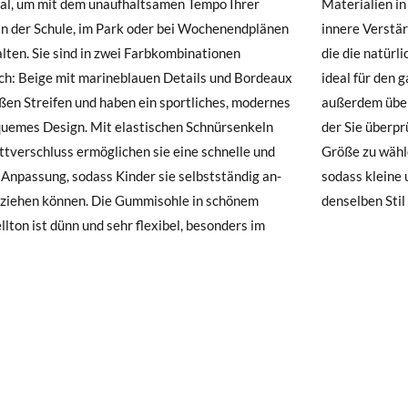
eal, um mit dem unaufhaltsamen Tempo Ihrer
lien in erstklassiger Qualität gefertigt, ohne
hre Schuhe ankommen und nicht ganz Ihren Vorstellungen entsprechen
in der Schule, im Park oder bei Wochenendplänen
Verstärkungen und mit einer breiten Leistenform,
ndung beantragen.
lten. Sie sind in zwei Farbkombinationen
natürliche Bewegung der Zehen erleichtert –
ich: Beige mit marineblauen Details und Bordeaux
für den ganztägigen Gebrauch. Sie verfügen
e ein Kundenkonto haben, loggen Sie sich einfach ein, um den Vorgang
ßen Streifen und haben ein sportliches, modernes
em über eine herausnehmbare Innensohle, mit
besuchen Sie bitte unsere
Ruecksendung
und geben Sie Ihre Bestell
uemes Design. Mit elastischen Schnürsenkeln
überprüfen können, wann es Zeit ist, eine größere
resse ein. Ein Rücksendeetikett wird Ihnen dann automatisch an Ihr
ttverschluss ermöglichen sie eine schnelle und
u wählen. Erhältlich in den Größen 24 bis 39,
 Anpassung, sodass Kinder sie selbstständig an-
kleine und große Geschwister – sogar Mütter –
n Artikel umzutauschen, senden Sie bitte Ihr ursprüngliches Paar u
sziehen können. Die Gummisohle in schönem
denselben Stil
s bei einer Postfiliale zurück und geben Sie eine neue Bestellung fü
lton ist dünn und sehr flexibel, besonders im
hten Stil auf.