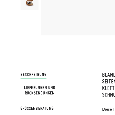
BLAN
LIVRA
BESCHREIBUNG
SEITE
KLET
LIEFERUNGEN UND
Bei Pis
RÜCKSENDUNGEN
SCHN
Lieferu
werden 
GRÖSSENBERATUNG
Diese T
Bereich