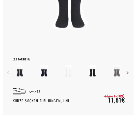
(12 FARBEN)
12
(-10%)
12,
90€
11,61€
KURZE SOCKEN FÜR JUNGEN, UNI