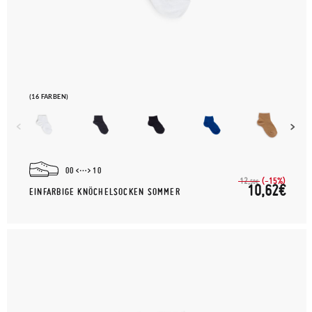
(16 FARBEN)
00
10
(-15%)
12,
50€
10,62€
EINFARBIGE KNÖCHELSOCKEN SOMMER