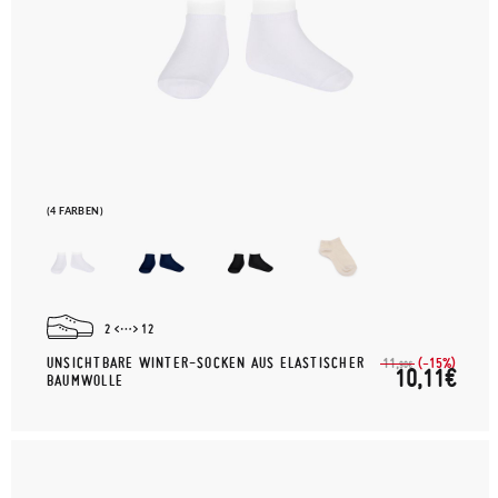
(4 FARBEN)
2
12
UNSICHTBARE WINTER-SOCKEN AUS ELASTISCHER
(-15%)
11,
90€
10,11€
BAUMWOLLE