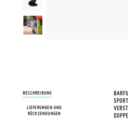
BARFU
LIVRA
BESCHREIBUNG
PORTS
ERSTÄ
LIEFERUNGEN UND
Bei Pis
RÜCKSENDUNGEN
OPPEL
Lieferu
werden 