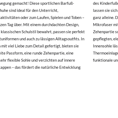
egung gemacht! Diese sportlichen Barfuß-
derfußes. Dank des doppelten Klettverschlusses
huhe sind ideal für den Unterricht,
 sich fest, einfach und schnell anziehen – auch
hre Schuhe ankommen und nicht ganz Ihren Vorstellungen entsprechen
taktivitäten oder zum Laufen, Spielen und Toben –
lleine. Das atmungsaktive Obermaterial aus
ndung beantragen.
zen Tag über. Mit einem durchdachten Design,
aser mit Lederoptik und die verstärkte
 klassischen Schulstil bewahrt, passen sie perfekt
artie sorgen für Strapazierfähigkeit und einen
e ein Kundenkonto haben, loggen Sie sich einfach ein, um den Vorgang
tuniformen und auch zu lässigen Alltagsoutfits. In
gten, eleganten Look. Die herausnehmbare
besuchen Sie bitte unsere
Ruecksendung
und geben Sie Ihre Bestell
 mit viel Liebe zum Detail gefertigt, bieten sie
hle lässt sich waschen oder im Winter gegen eine
resse ein. Ein Rücksendeetikett wird Ihnen dann automatisch an Ihr
eite Passform, eine runde Zehenpartie, eine
einlage austauschen. Kurz: sportliche,
sehr flexible Sohle und verzichten auf innere
funktionale u
n Artikel umzutauschen, senden Sie bitte Ihr ursprüngliches Paar u
appen – das fördert die natürliche Entwicklung
s bei einer Postfiliale zurück und geben Sie eine neue Bestellung fü
hten Stil auf.