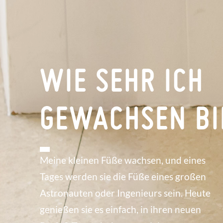
WIE SEHR ICH
GEWACHSEN BI
Meine kleinen Füße wachsen, und eines
Tages werden sie die Füße eines großen
Astronauten oder Ingenieurs sein. Heute
genießen sie es einfach, in ihren neuen