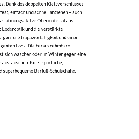
, können Sie ganz einfach eine kostenlose
 zu starten. Wenn Sie als Gast bestellt
nummer sowie die beim Kauf verwendete E-
 Postfach gesendet.
nd superbequeme Barfuß-Schulschuhe.
nter Verwendung des bereitgestellten
r die gewünschte Größe oder den