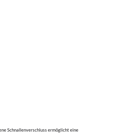
0 € kostet der Standardversand 4,95 €; die
 Bestellung vor 15:00 Uhr aufgegeben
ene Schnallenverschluss ermöglicht eine
.