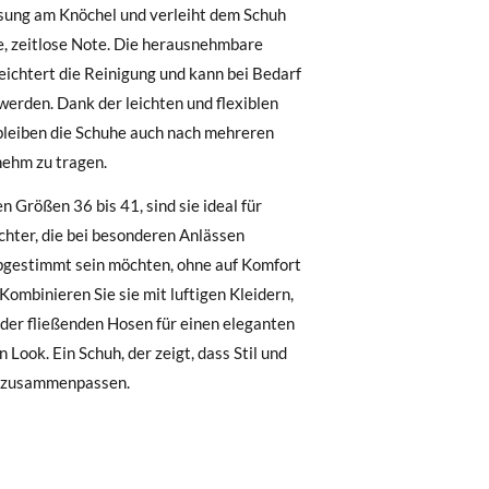
sung am Knöchel und verleiht dem Schuh
e, zeitlose Note. Die herausnehmbare
, können Sie ganz einfach eine kostenlose
eichtert die Reinigung und kann bei Bedarf
erden. Dank der leichten und flexiblen
bleiben die Schuhe auch nach mehreren
 zu starten. Wenn Sie als Gast bestellt
ehm zu tragen.
nummer sowie die beim Kauf verwendete E-
 Postfach gesendet.
en Größen 36 bis 41, sind sie ideal für
chter, die bei besonderen Anlässen
nter Verwendung des bereitgestellten
bgestimmt sein möchten, ohne auf Komfort
r die gewünschte Größe oder den
 Kombinieren Sie sie mit luftigen Kleidern,
der fließenden Hosen für einen eleganten
 Look. Ein Schuh, der zeigt, dass Stil und
 zusammenpassen.