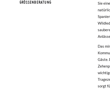
GRÖSSENBERATUNG
Sie ein
natürli
Falls I
Spanien
Rückse
Wildled
saubere
Wenn Si
Anlässe
haben, 
Mail-Ad
Das min
Kommuni
Um eine
Gäste. 
Etikett
Zehenpa
gewünsc
wichtig
Trageze
sorgt f