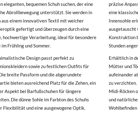
en eleganten, bequemen Schuh suchen, der eine
präzise Anpas
che Abrollbewegung unterstützt. Sie werden in
eine klassisch
hre Schuhe ankommen und nicht ganz Ihren Vorstellungen entsprechen
 aus einem innovativen Textil mit weicher
Innensohle erl
ndung beantragen.
eroptik gefertigt und überzeugen durch eine
ausgetauscht w
, hochwertige Verarbeitung, ideal für besondere
Konstruktion 
e ein Kundenkonto haben, loggen Sie sich einfach ein, um den Vorgang
 im Frühling und Sommer.
Stunden angen
besuchen Sie bitte unsere
Ruecksendung
und geben Sie Ihre Bestell
resse ein. Ein Rücksendeetikett wird Ihnen dann automatisch an Ihr
imalistische Design passt perfekt zu
Erhältlich in d
onskleidern sowie zu festlichen Outfits für
Mütter und Tö
n Artikel umzutauschen, senden Sie bitte Ihr ursprüngliches Paar u
Die breite Passform und die abgerundete
aufeinander a
s bei einer Postfiliale zurück und geben Sie eine neue Bestellung fü
rtie bieten ausreichend Platz für die Zehen, ein
zu verzichten.
hten Stil auf.
er Aspekt bei Barfußschuhen für längere
Midi-Röcken o
iten. Die dünne Sohle im Farbton des Schuhs
und natürlichen
ür Flexibilität und eine ausgewogene Optik.
Wohlbefinden