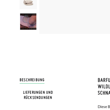
BARFU
LIVRA
BESCHREIBUNG
ILDLE
CHNAL
LIEFERUNGEN UND
Bei Pis
RÜCKSENDUNGEN
Lieferu
Diese B
werden 