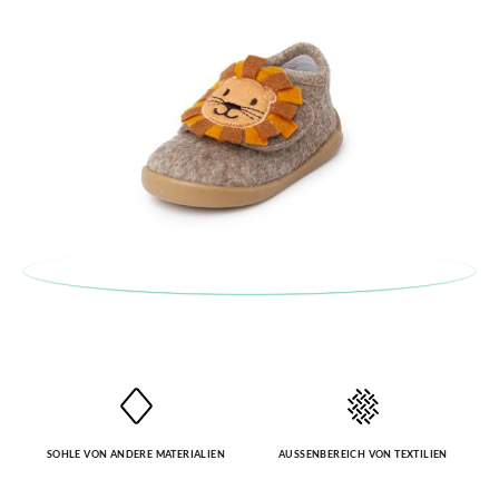
Wenn Sie ein Kundenkonto haben, loggen Sie sich einfach ein,
um den Vorgang zu starten. Wenn Sie als Gast bestellt haben,
besuchen Sie bitte unsere
Ruecksendung
und geben Sie Ihre
Bestellnummer sowie die beim Kauf verwendete E-Mail-
Adresse ein. Ein Rücksendeetikett wird Ihnen dann
automatisch an Ihr Postfach gesendet.
Um einen Artikel umzutauschen, senden Sie bitte Ihr
ursprüngliches Paar unter Verwendung des bereitgestellten
Etiketts bei einer Postfiliale zurück und geben Sie eine neue
Bestellung für die gewünschte Größe oder den gewünschten
Stil auf.
SOHLE VON ANDERE MATERIALIEN
AUSSENBEREICH VON TEXTILIEN