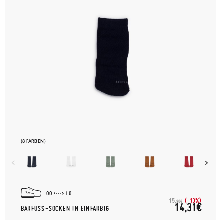
(8 FARBEN)
00
10
(-10%)
15,
90€
14,31€
BARFUSS-SOCKEN IN EINFARBIG