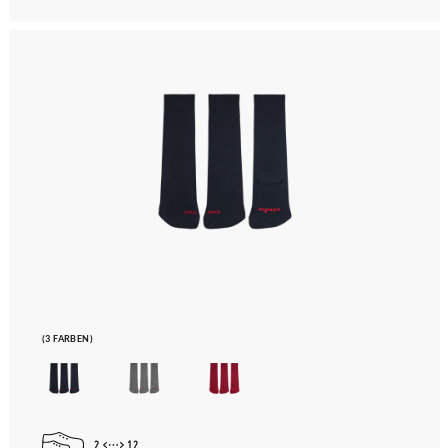
(3 FARBEN)
2
12