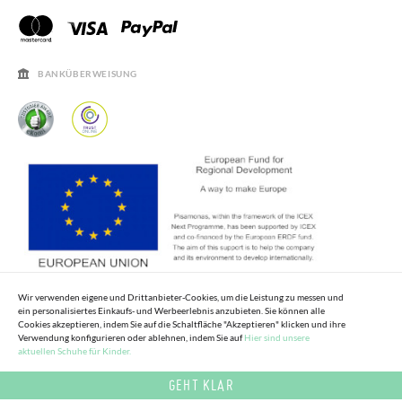
PISAMONAS CLUB RABATT
KONTAKT
RECHTSHINWEISE
ÖFFNUNGSZEITEN
SALE
HÄUFIGKEIT DER BEANTWORTUNG VON FRAGEN
BANKÜBERWEISUNG
Wir verwenden eigene und Drittanbieter-Cookies, um die Leistung zu messen und
ein personalisiertes Einkaufs- und Werbeerlebnis anzubieten. Sie können alle
Cookies akzeptieren, indem Sie auf die Schaltfläche "Akzeptieren" klicken und ihre
Verwendung konfigurieren oder ablehnen, indem Sie auf
Hier sind unsere
aktuellen Schuhe für Kinder.
GEHT KLAR