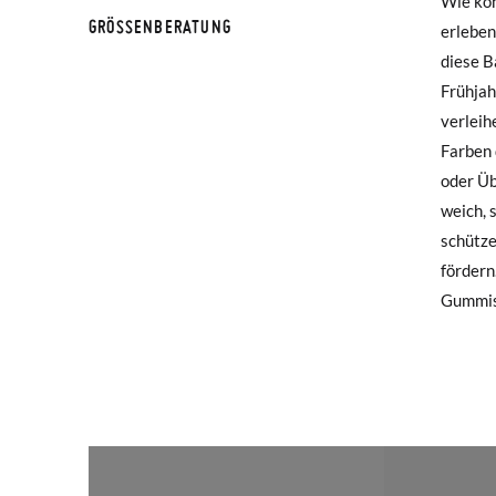
Wie kön
Platz f
werden 
GRÖSSENBERATUNG
erleben
und be
diese B
Leder a
Falls I
GRÖß
Frühja
sorgt 
Rückse
verleih
Klettv
FUSS (
Farben 
selbsts
Wenn Si
oder Üb
so bequ
haben, 
INNEN
weich, 
Schule,
Mail-Ad
INNEN
schütze
Sie s
fördern
Accesso
Um eine
Gummiso
Etikett
gewünsc