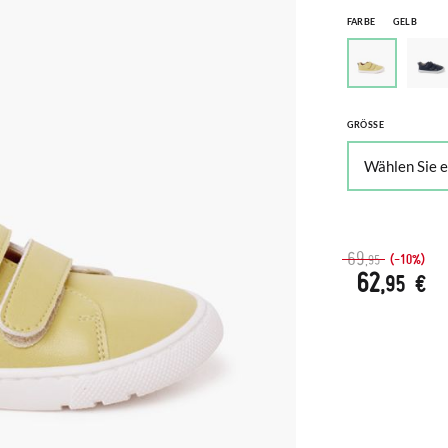
FARBE
GELB
GRÖSSE
69
(-10%)
,95
62
,95 €