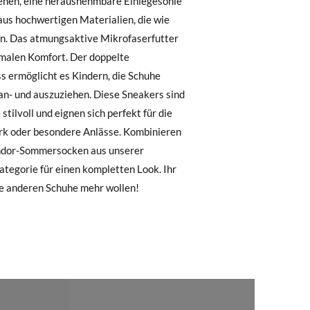
.
, können Sie ganz einfach eine kostenlose
26
27
28
29
30
,70
16,20
16,90
17,50
18,50
19,50
 zu starten. Wenn Sie als Gast bestellt
nummer sowie die beim Kauf verwendete E-
,40
16,90
17,60
18,20
19,20
20,20
 Postfach gesendet.
30
6,50
6,70
6,90
7,10
7,30
nter Verwendung des bereitgestellten
ne anderen Schuhe mehr wollen!
r die gewünschte Größe oder den