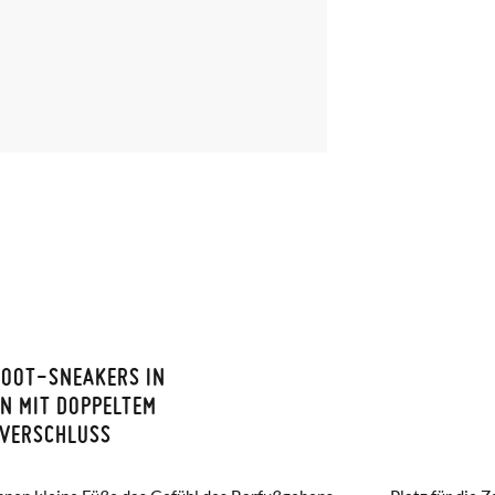
FOOT-SNEAKERS IN
ISON ET RETOURS
N MIT DOPPELTEM
TVERSCHLUSS
amonas ist die Lieferung ab 40 € kostenlos. Für Bestellungen unter 4
ng per Kurier dauert 4 bis 6 Werktage. Bitte beachten Sie, dass die