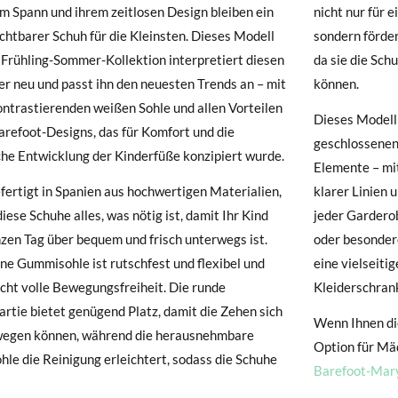
m Spann und ihrem zeitlosen Design bleiben ein
nicht nur für 
chtbarer Schuh für die Kleinsten. Dieses Modell
sondern förder
hre Schuhe ankommen und nicht ganz Ihren Vorstellungen entsprechen
E
20
21
22
 Frühling-Sommer-Kollektion interpretiert diesen
da sie die Sch
ndung beantragen.
er neu und passt ihn den neuesten Trends an – mit
können.
CM)
12,30
12,90
13,60
ontrastierenden weißen Sohle und allen Vorteilen
e ein Kundenkonto haben, loggen Sie sich einfach ein, um den Vorgang
Dieses Modell 
arefoot-Designs, das für Komfort und die
besuchen Sie bitte unsere
Ruecksendung
und geben Sie Ihre Bestell
SOHLE (CM)
13,00
13,60
14,30
geschlossenen
che Entwicklung der Kinderfüße konzipiert wurde.
resse ein. Ein Rücksendeetikett wird Ihnen dann automatisch an Ihr
Elemente – mi
SOHLE BREITE (CM)
5,30
5,50
5,60
ertigt in Spanien aus hochwertigen Materialien,
klarer Linien 
n Artikel umzutauschen, senden Sie bitte Ihr ursprüngliches Paar u
diese Schuhe alles, was nötig ist, damit Ihr Kind
jeder Garderob
s bei einer Postfiliale zurück und geben Sie eine neue Bestellung fü
zen Tag über bequem und frisch unterwegs ist.
oder besonder
hten Stil auf.
ne Gummisohle ist rutschfest und flexibel und
eine vielseiti
cht volle Bewegungsfreiheit. Die runde
Kleiderschrank
rtie bietet genügend Platz, damit die Zehen sich
Wenn Ihnen die
ewegen können, während die herausnehmbare
Option für Mä
hle die Reinigung erleichtert, sodass die Schuhe
Barefoot-Mary