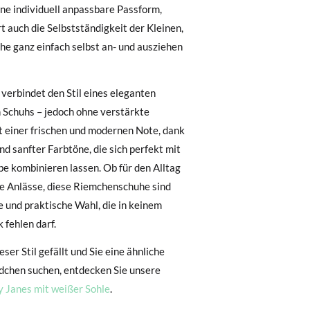
eine individuell anpassbare Passform,
t auch die Selbstständigkeit der Kleinen,
, können Sie ganz einfach eine kostenlose
23
24
25
26
uhe ganz einfach selbst an- und ausziehen
14,30
14,80
15,30
16,10
 zu starten. Wenn Sie als Gast bestellt
verbindet den Stil eines eleganten
nummer sowie die beim Kauf verwendete E-
15,00
15,50
16,00
16,80
 Schuhs – jedoch ohne verstärkte
 Postfach gesendet.
t einer frischen und modernen Note, dank
5,70
5,90
6,00
6,20
und sanfter Farbtöne, die sich perfekt mit
nter Verwendung des bereitgestellten
e kombinieren lassen. Ob für den Alltag
r die gewünschte Größe oder den
e Anlässe, diese Riemchenschuhe sind
ge und praktische Wahl, die in keinem
 fehlen darf.
ser Stil gefällt und Sie eine ähnliche
dchen suchen, entdecken Sie unsere
 Janes mit weißer Sohle
.