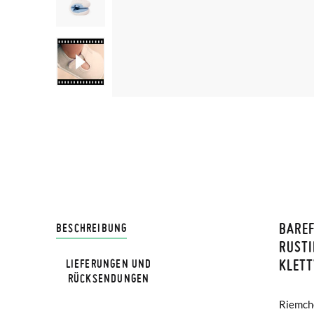
BARE
LIVRA
BESCHREIBUNG
RUST
KLET
LIEFERUNGEN UND
Bei Pis
RÜCKSENDUNGEN
Lieferu
Riemch
werden 