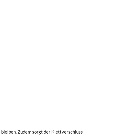
0 € kostet der Standardversand 4,95 €; die
 Bestellung vor 15:00 Uhr aufgegeben
 bleiben. Zudem sorgt der Klettverschluss
.