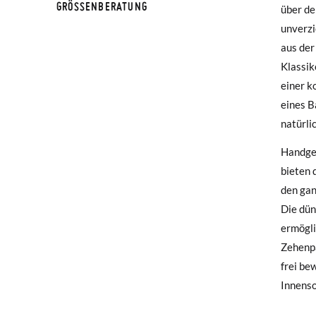
GRÖSSENBERATUNG
über de
unverzi
Falls I
GRÖß
aus der
Rückse
Klassik
FUSS (
einer k
Wenn Si
eines B
haben, 
INNEN
natürli
Mail-Ad
INNEN
Handgef
Um eine
bieten 
Etikett
den gan
gewünsc
Die dün
ermögli
Zehenpa
frei b
Innenso