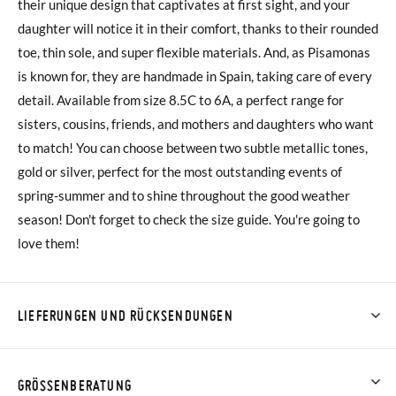
their unique design that captivates at first sight, and your
daughter will notice it in their comfort, thanks to their rounded
toe, thin sole, and super flexible materials. And, as Pisamonas
is known for, they are handmade in Spain, taking care of every
detail. Available from size 8.5C to 6A, a perfect range for
sisters, cousins, friends, and mothers and daughters who want
to match! You can choose between two subtle metallic tones,
gold or silver, perfect for the most outstanding events of
spring-summer and to shine throughout the good weather
season! Don't forget to check the size guide. You're going to
love them!
LIEFERUNGEN UND RÜCKSENDUNGEN
Bei Pisamonas ist die Lieferung ab 40 € kostenlos. Für
Bestellungen unter 40 € kostet der Standardversand 4,95 €;
GRÖSSENBERATUNG