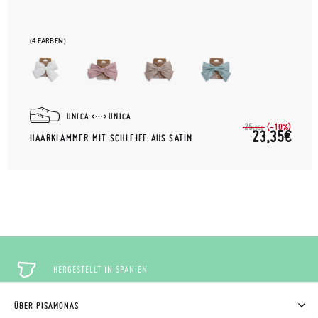
(4 FARBEN)
UNICA
UNICA
(-10%)
25,
95€
23,35€
HAARKLAMMER MIT SCHLEIFE AUS SATIN
HERGESTELLT IN SPANIEN
ÜBER PISAMONAS
KOSTENLOSE RÜCKGABE