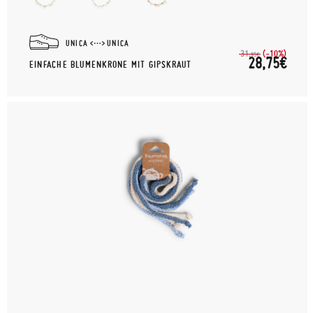
UNICA
UNICA
(-10%)
31,
95€
28,75€
EINFACHE BLUMENKRONE MIT GIPSKRAUT