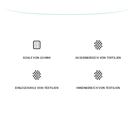
ursprüngliches Paar unter Verwendung des bereitgestellten
Etiketts bei einer Postfiliale zurück und geben Sie eine neue
Bestellung für die gewünschte Größe oder den gewünschten
Stil auf.
SOHLE VON GUMMI
AUSSENBEREICH VON TEXTILIEN
EINLEGESOHLE VON TEXTILIEN
INNENBEREICH VON TEXTILIEN