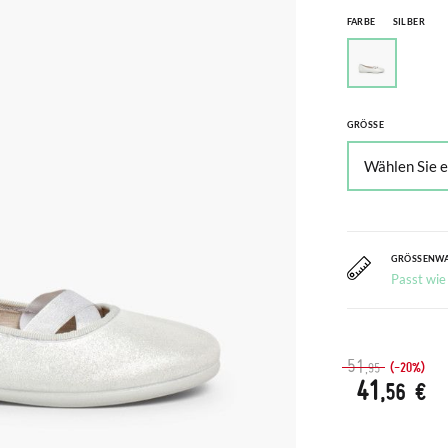
FARBE
SILBER
GRÖSSE
GRÖSSENW
Passt wie
51
(-20%)
,95
41
,56 €