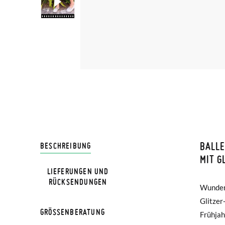
BALLE
LIVRA
BESCHREIBUNG
MIT G
LIEFERUNGEN UND
Bei Pis
HINWEIS
RÜCKSENDUNGEN
Wunders
besond
Lieferu
Verglei
Glitzer
dank ih
werden 
GRÖSSENBERATUNG
Frühjah
Schuhe e